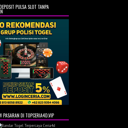
DEPOSIT PULSA SLOT TANPA
AN
W PASARAN DI TOPCERIA4D.VIP