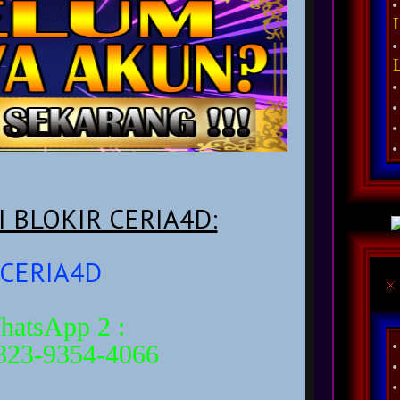
I BLOKIR CERIA4D:
CERIA4D
hatsApp 2 :
823-9354-4066