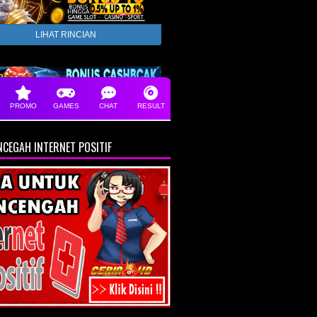
CEGAH INTERNET POSITIF