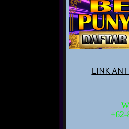
LINK ANT
W
+62-