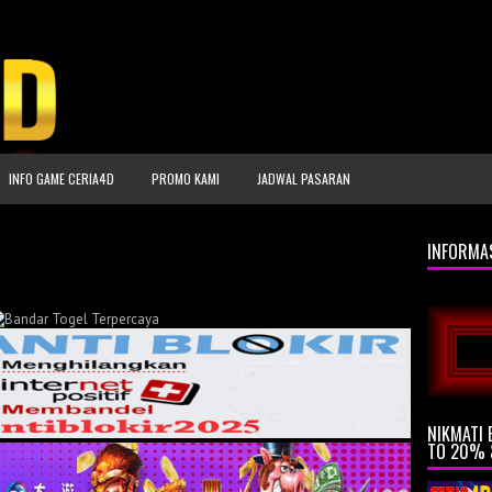
INFO GAME CERIA4D
PROMO KAMI
JADWAL PASARAN
INFORMAS
NIKMATI
TO 20% 