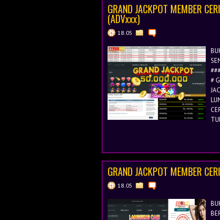
GRAND JACKPOT MEMBER CERI
(ADVxxx)
18.05
BUK
SE
##
# 
JA
LU
CE
TU
GRAND JACKPOT MEMBER CERI
18.05
BU
BE