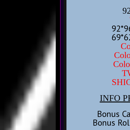
9
92*9
69*6
Co
Col
Colo
T
SHI
INFO 
Bonus Ca
Bonus Rol