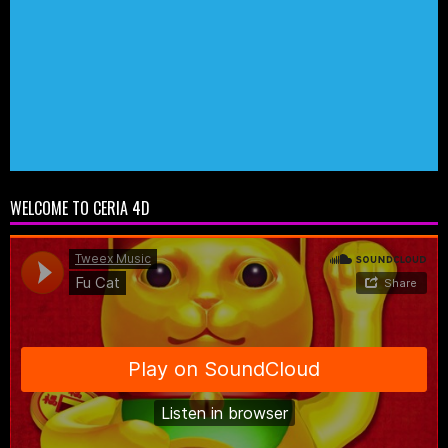
WELCOME TO CERIA 4D