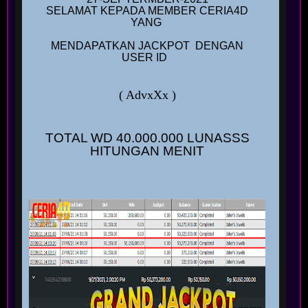
SELAMAT KEPADA MEMBER CERIA4D
YANG
MENDAPATKAN JACKPOT DENGAN
USER ID
( AdvxXx )
TOTAL WD 40.000.000 LUNASSS
HITUNGAN MENIT