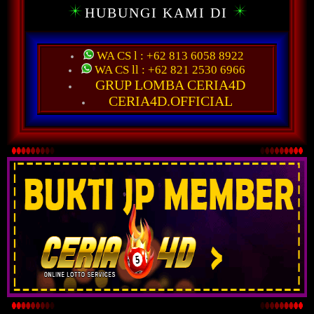
HUBUNGI KAMI DI
WA CS l : +62 813 6058 8922
WA CS ll : +62 821 2530 6966
GRUP LOMBA CERIA4D
CERIA4D.OFFICIAL