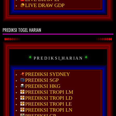
LIVE DRAW GDP
PREDIKSI TOGEL HARIAN
P R E D I K S I_H A R I A N
PREDIKSI SYDNEY
PREDIKSI SGP
PREDIKSI HKG
PREDIKSI TROPI LM
PREDIKSI TROPI LD
PREDIKSI TROPI LE
PREDIKSI TROPI LN
PREDIKSI GP