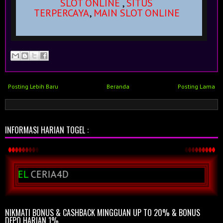
SLOT ONLINE
,
SITUS
TERPERCAYA
,
MAIN SLOT ONLINE
Posting Lebih Baru
Beranda
Posting Lama
INFORMASI HARIAN TOGEL :
IA4D
NIKMATI BONUS & CASHBACK MINGGUAN UP TO 20% & BONUS
DEPO HARIAN 1%