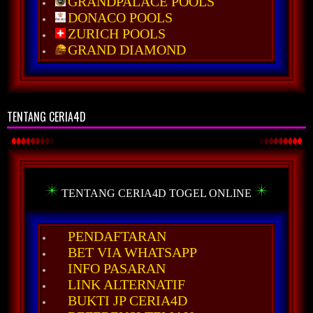
GRANDPALACE POOLS
DONACO POOLS
ZURICH POOLS
GRAND DIAMOND
TENTANG CERIA4D
TENTANG CERIA4D TOGEL ONLINE
PENDAFTARAN
BET VIA WHATSAPP
INFO PASARAN
LINK ALTERNATIF
BUKTI JP CERIA4D