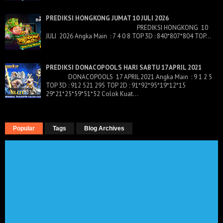
PREDIKSI HONGKONG JUMAT 10 JULI 2026
PREDIKSI HONGKONG 10
JULI 2026 Angka Main : 7 4 0 8 TOP 3D : 840*807*804 TOP...
PREDIKSI DONACOPOOLS HARI SABTU 17 APRIL 2021
DONACOPOOLS 17 APRIL 2021 Angka Main : 9 1 2 5
TOP 3D : 912 521 295 TOP 2D : 91*92*95*19*12*15
29*21*25*59*51*52 Colok Kuat...
Popular
Tags
Blog Archives