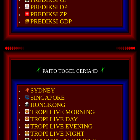
PREDIKSI DP
PREDIKSI ZP
PREDIKSI GDP
PAITO TOGEL CERIA4D
SYDNEY
SINGAPORE
HONGKONG
TROPI LIVE MORNING
TROPI LIVE DAY
TROPI LIVE EVENING
TROPI LIVE NIGHT