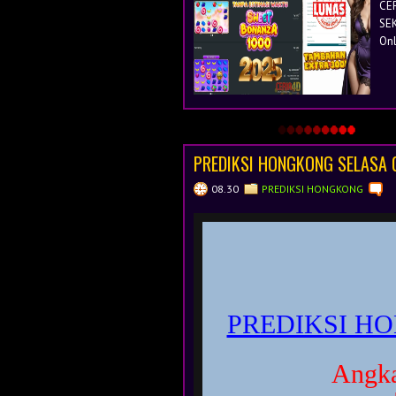
CE
SE
Onl
PREDIKSI HONGKONG SELASA 0
08.30
PREDIKSI HONGKONG
PREDIKSI 
Angk