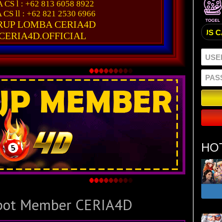
CS l : +62 813 6058 8922
CS ll : +62 821 2530 6966
UP LOMBA CERIA4D
CERIA4D.OFFICIAL
kpot Member CERIA4D