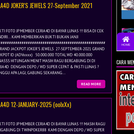
A4D JOKER'S JEWELS 27-September 2021
TI FOTO JP MEMBER CERIA4D DI BAYAR LUNAS !!! BISA DI CEK
NDIRI... KAMI MEMBERIKAN BUKTI BUKAN JANJI
###################################################
GRAND JACKPOT JOKER'S JEWELS 27-SEPTEMBER-2021 GRAND
CKPOT ID (ADVxxxx) 50.000.000 TOTAL WD 40.000.000
NASSS HITUNGAN MENIT MASIH RAGU BERGABUNG DI DI
CARA MEN
RIA4D DENGAN DEPO / WD SUPER CEPAT & PASTI LUNAS ?
NGGU APA LAGI, GABUNG SEKARANG...
READ MORE
A4D 12-JANUARY-2025 (oolxXx)
KTI FOTO JP MEMBER CERIA4D DI BAYAR LUNAS !!! MASIH RAGU
RGABUNG DI TWINPOKER88 KAMI DENGAN DEPO / WD SUPER