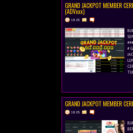
GRAND JACKPOT MEMBER CERI
(ADVxxx)
18.05
BUK
SE
##
# 
JA
LU
CE
TU
GRAND JACKPOT MEMBER CERI
18.05
BU
BE