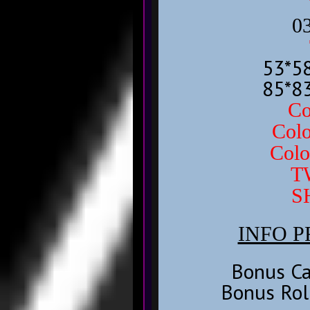
0
53*5
85*8
Co
Col
Colo
T
S
INFO 
Bonus Ca
Bonus Rol