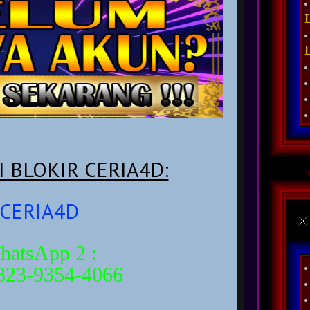
I BLOKIR CERIA4D:
CERIA4D
hatsApp 2 :
823-9354-4066