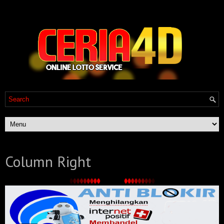
Column Right