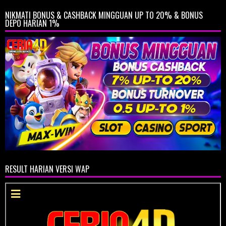
NIKMATI BONUS & CASHBACK MINGGUAN UP TO 20% & BONUS
DEPO HARIAN 1%
RESULT HARIAN VERSI WAP