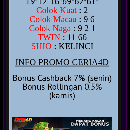
19*12*16*69*62*61*
Colok Kuat
: 2
Colok Macau
: 9 6
Colok Naga
: 9 2 1
TWIN
: 11 66
SHIO
: KELINCI
INFO PROMO CERIA4D
Bonus Cashback 7% (senin)
Bonus Rollingan 0.5%
(kamis)