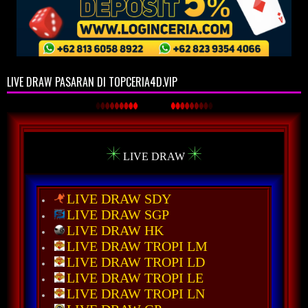
LIVE DRAW PASARAN DI TOPCERIA4D.VIP
LIVE DRAW
LIVE DRAW SDY
LIVE DRAW SGP
LIVE DRAW HK
LIVE DRAW TROPI LM
LIVE DRAW TROPI LD
LIVE DRAW TROPI LE
LIVE DRAW TROPI LN