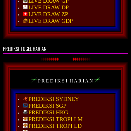
LIVE DRAW GP
LIVE DRAW DP
LIVE DRAW ZP
LIVE DRAW GDP
PREDIKSI TOGEL HARIAN
P R E D I K S I_H A R I A N
PREDIKSI SYDNEY
PREDIKSI SGP
PREDIKSI HKG
PREDIKSI TROPI LM
PREDIKSI TROPI LD