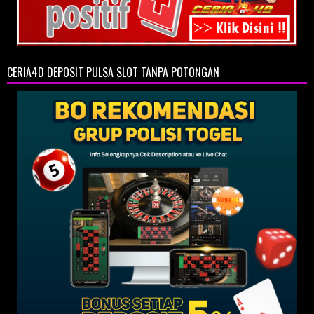
CERIA4D DEPOSIT PULSA SLOT TANPA POTONGAN