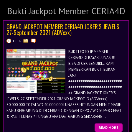
Bukti Jackpot Member CERIA4D
GRAND JACKPOT MEMBER CERIA4D JOKER'S JEWELS
27-September 2021 (ADVxxx)
18.05
BUKTI FOTO JP MEMBER
CERIA4D DI BAYAR LUNAS !!!
BISA DI CEK SENDIRI... KAMI
MEMBERIKAN BUKTI BUKAN
JANJI
##########################
##########################
## GRAND JACKPOT JOKER'S
JEWELS 27-SEPTEMBER-2021 GRAND JACKPOT ID (ADVxxxx)
50.000.000 TOTAL WD 40.000.000 LUNASSS HITUNGAN MENIT MASIH
RAGU BERGABUNG DI DI CERIA4D DENGAN DEPO / WD SUPER CEPAT
& PASTI LUNAS ? TUNGGU APA LAGI, GABUNG SEKARANG...
READ MORE