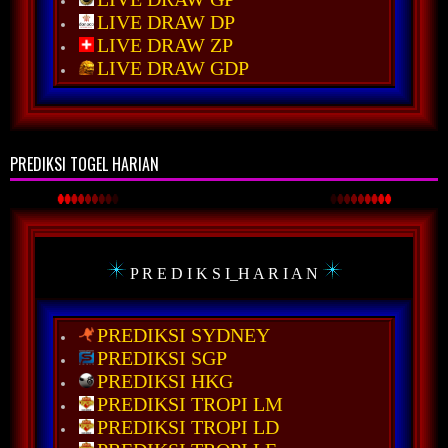
LIVE DRAW DP
LIVE DRAW ZP
LIVE DRAW GDP
PREDIKSI TOGEL HARIAN
P R E D I K S I_H A R I A N
PREDIKSI SYDNEY
PREDIKSI SGP
PREDIKSI HKG
PREDIKSI TROPI LM
PREDIKSI TROPI LD