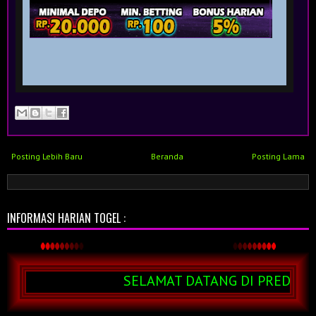
Posting Lebih Baru
Beranda
Posting Lama
INFORMASI HARIAN TOGEL :
SELAMAT DATANG DI PREDIKSI TOGEL
CE