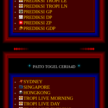
PREDIKSI TROPI LE
PREDIKSI TROPI LN
PREDIKSI GP
PREDIKSI DP
PREDIKSI ZP
PREDIKSI GDP
PAITO TOGEL CERIA4D
SYDNEY
SINGAPORE
HONGKONG
TROPI LIVE MORNING
TROPI LIVE DAY