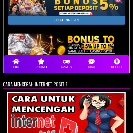
CARA MENCEGAH INTERNET POSITIF