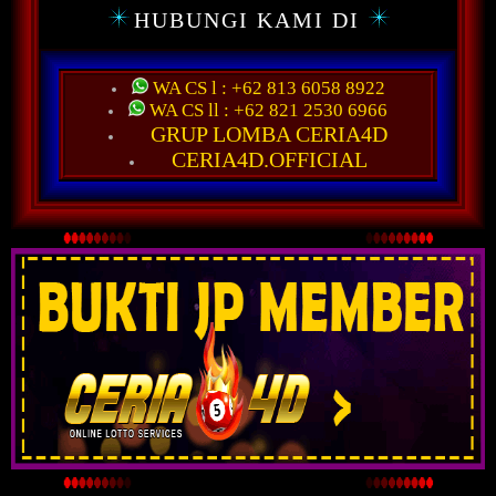
HUBUNGI KAMI DI
WA CS l : +62 813 6058 8922
WA CS ll : +62 821 2530 6966
GRUP LOMBA CERIA4D
CERIA4D.OFFICIAL