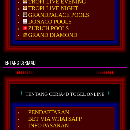
TROPI LIVE EVENING
TROPI LIVE NIGHT
GRANDPALACE POOLS
DONACO POOLS
ZURICH POOLS
GRAND DIAMOND
TENTANG CERIA4D
TENTANG CERIA4D TOGEL ONLINE
PENDAFTARAN
BET VIA WHATSAPP
INFO PASARAN