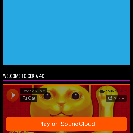
WELCOME TO CERIA 4D