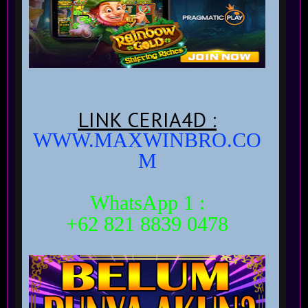
LINK CERIA4D :
WWW.MAXWINBRO.CO
M
WhatsApp 1 :
+62 821 8839 0478