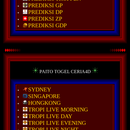
PREDIKSI GP
PREDIKSI DP
PREDIKSI ZP
PREDIKSI GDP
PAITO TOGEL CERIA4D
SYDNEY
SINGAPORE
HONGKONG
TROPI LIVE MORNING
TROPI LIVE DAY
TROPI LIVE EVENING
TROPI LIVE NIGHT