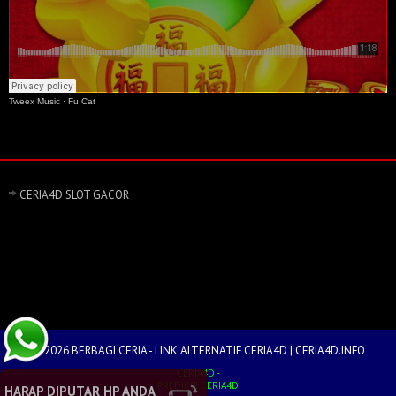
Tweex Music
·
Fu Cat
CERIA4D SLOT GACOR
©
2026
BERBAGI CERIA - LINK ALTERNATIF CERIA4D
|
CERIA4D.INFO
CERIA4D
-
PREDIKSI CERIA4D
HARAP DIPUTAR HP ANDA