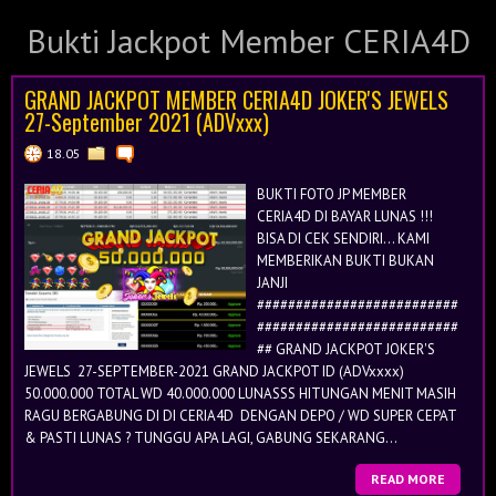
Bukti Jackpot Member CERIA4D
GRAND JACKPOT MEMBER CERIA4D JOKER'S JEWELS
27-September 2021 (ADVxxx)
18.05
BUKTI FOTO JP MEMBER
CERIA4D DI BAYAR LUNAS !!!
BISA DI CEK SENDIRI... KAMI
MEMBERIKAN BUKTI BUKAN
JANJI
##########################
##########################
## GRAND JACKPOT JOKER'S
JEWELS 27-SEPTEMBER-2021 GRAND JACKPOT ID (ADVxxxx)
50.000.000 TOTAL WD 40.000.000 LUNASSS HITUNGAN MENIT MASIH
RAGU BERGABUNG DI DI CERIA4D DENGAN DEPO / WD SUPER CEPAT
& PASTI LUNAS ? TUNGGU APA LAGI, GABUNG SEKARANG...
READ MORE