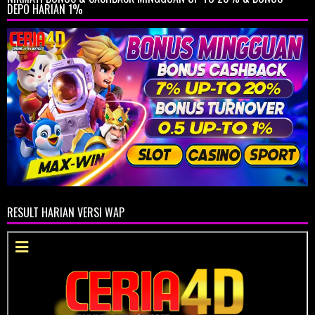
DEPO HARIAN 1%
RESULT HARIAN VERSI WAP