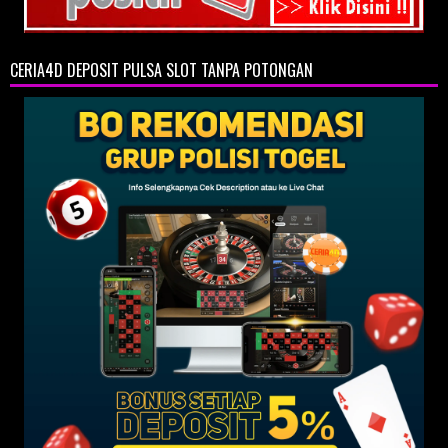
CERIA4D DEPOSIT PULSA SLOT TANPA POTONGAN