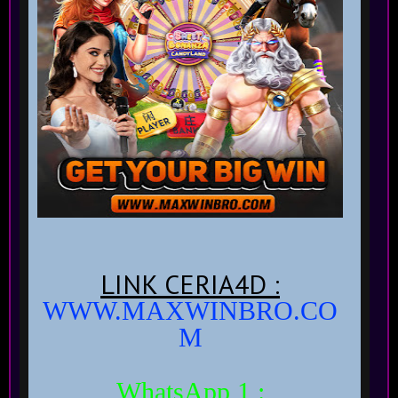
LINK CERIA4D :
WWW.MAXWINBRO.CO
M
WhatsApp 1 :