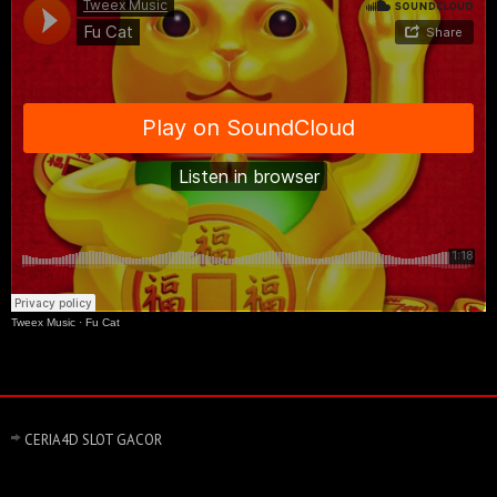
Tweex Music
·
Fu Cat
CERIA4D SLOT GACOR