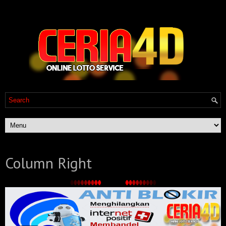
Column Right