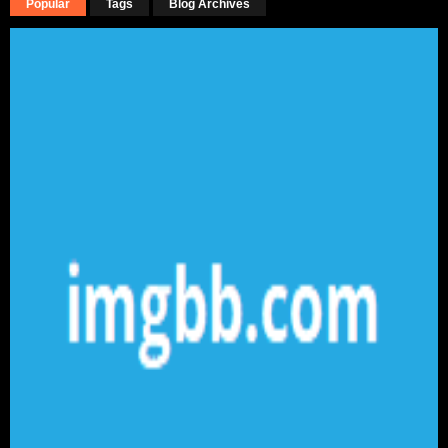
Popular
Tags
Blog Archives