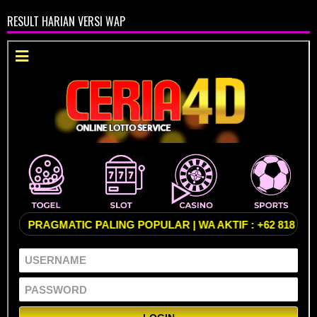
RESULT HARIAN VERSI WAP