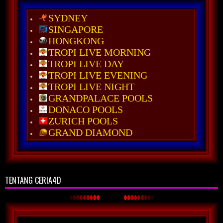
SYDNEY
SINGAPORE
HONGKONG
TROPI LIVE MORNING
TROPI LIVE DAY
TROPI LIVE EVENING
TROPI LIVE NIGHT
GRANDPALACE POOLS
DONACO POOLS
ZURICH POOLS
GRAND DIAMOND
TENTANG CERIA4D