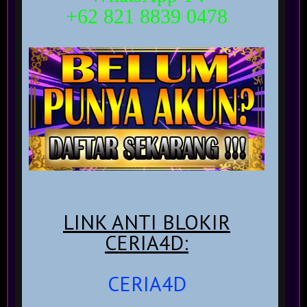
+62 821 8839 0478
LINK ANTI BLOKIR
CERIA4D:
CERIA4D