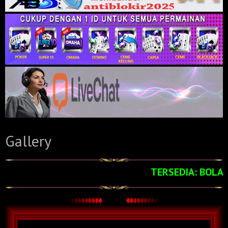
Gallery
TERSEDIA: BOLA | CASIN