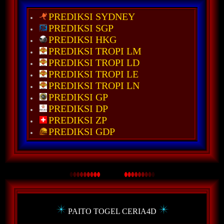
PREDIKSI SYDNEY
PREDIKSI SGP
PREDIKSI HKG
PREDIKSI TROPI LM
PREDIKSI TROPI LD
PREDIKSI TROPI LE
PREDIKSI TROPI LN
PREDIKSI GP
PREDIKSI DP
PREDIKSI ZP
PREDIKSI GDP
PAITO TOGEL CERIA4D