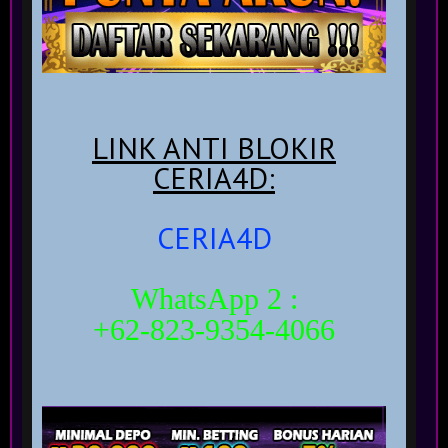
LINK ANTI BLOKIR
CERIA4D:
CERIA4D
WhatsApp 2 :
+62-823-9354-4066