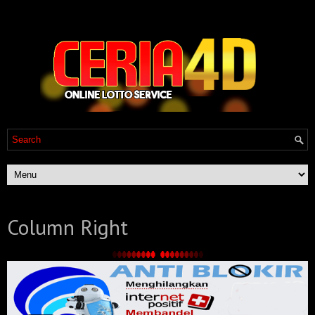
Column Right