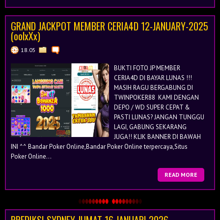
GRAND JACKPOT MEMBER CERIA4D 12-JANUARY-2025
(oolxXx)
18.05
BUKTI FOTO JP MEMBER
CERIA4D DI BAYAR LUNAS !!!
MASIH RAGU BERGABUNG DI
TWINPOKER88 KAMI DENGAN
DEPO / WD SUPER CEPAT &
PASTI LUNAS? JANGAN TUNGGU
LAGI, GABUNG SEKARANG
JUGA!! KLIK BANNER DI BAWAH
INI ^^ Bandar Poker Online,Bandar Poker Online terpercaya,Situs
Poker Online...
READ MORE
PREDIKSI SYDNEY JUMAT 16 JANUARI 2026