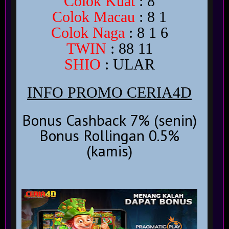
Colok Kuat
: 8
Colok Macau
: 8 1
Colok Naga
: 8 1 6
TWIN
: 88 11
SHIO
: ULAR
INFO PROMO CERIA4D
Bonus Cashback 7% (senin)
Bonus Rollingan 0.5%
(kamis)