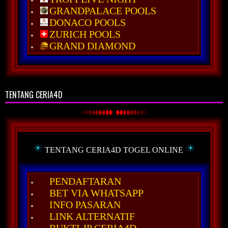
GRANDPALACE POOLS
DONACO POOLS
ZURICH POOLS
GRAND DIAMOND
TENTANG CERIA4D
TENTANG CERIA4D TOGEL ONLINE
PENDAFTARAN
BET VIA WHATSAPP
INFO PASARAN
LINK ALTERNATIF