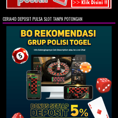
CERIA4D DEPOSIT PULSA SLOT TANPA POTONGAN