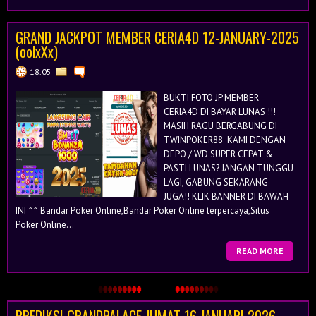
GRAND JACKPOT MEMBER CERIA4D 12-JANUARY-2025
(oolxXx)
18.05
BUKTI FOTO JP MEMBER
CERIA4D DI BAYAR LUNAS !!!
MASIH RAGU BERGABUNG DI
TWINPOKER88 KAMI DENGAN
DEPO / WD SUPER CEPAT &
PASTI LUNAS? JANGAN TUNGGU
LAGI, GABUNG SEKARANG
JUGA!! KLIK BANNER DI BAWAH
INI ^^ Bandar Poker Online,Bandar Poker Online terpercaya,Situs
Poker Online...
READ MORE
PREDIKSI GRANDPALACE JUMAT 16 JANUARI 2026