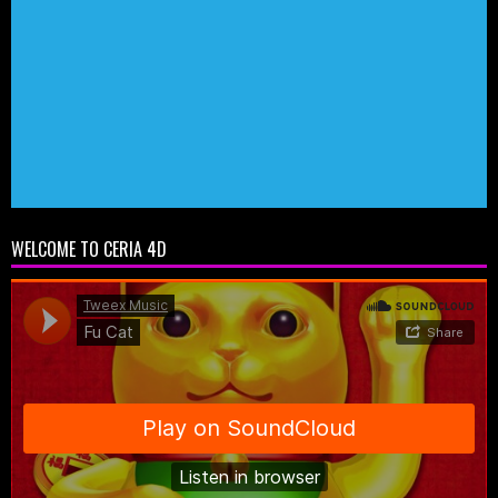
WELCOME TO CERIA 4D