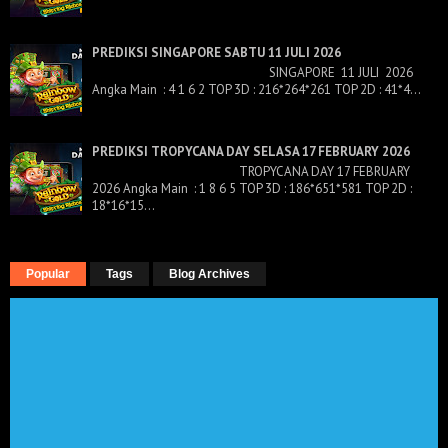
PREDIKSI SINGAPORE SABTU 11 JULI 2026
SINGAPORE 11 JULI 2026
Angka Main : 4 1 6 2 TOP 3D : 216*264*261 TOP 2D : 41*4...
PREDIKSI TROPYCANA DAY SELASA 17 FEBRUARY 2026
TROPYCANA DAY 17 FEBRUARY
2026 Angka Main : 1 8 6 5 TOP 3D : 186*651*581 TOP 2D :
18*16*15...
Popular
Tags
Blog Archives