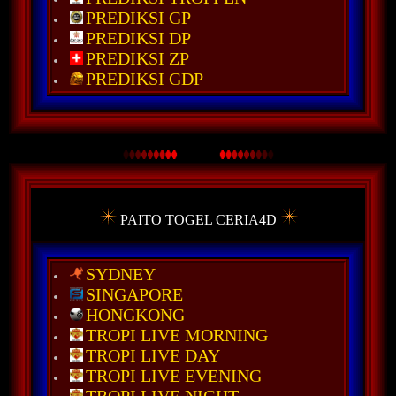
PREDIKSI GP
PREDIKSI DP
PREDIKSI ZP
PREDIKSI GDP
PAITO TOGEL CERIA4D
SYDNEY
SINGAPORE
HONGKONG
TROPI LIVE MORNING
TROPI LIVE DAY
TROPI LIVE EVENING