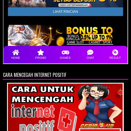
CARA MENCEGAH INTERNET POSITIF