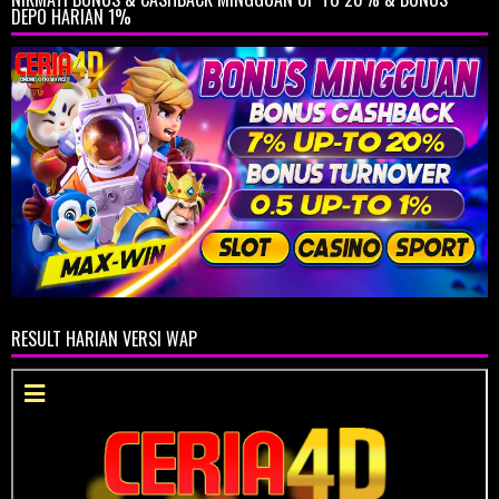
DEPO HARIAN 1%
RESULT HARIAN VERSI WAP