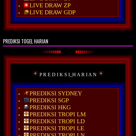
LIVE DRAW ZP
LIVE DRAW GDP
PREDIKSI TOGEL HARIAN
P R E D I K S I_H A R I A N
PREDIKSI SYDNEY
PREDIKSI SGP
PREDIKSI HKG
PREDIKSI TROPI LM
PREDIKSI TROPI LD
PREDIKSI TROPI LE
PREDIKSI TROPI LN