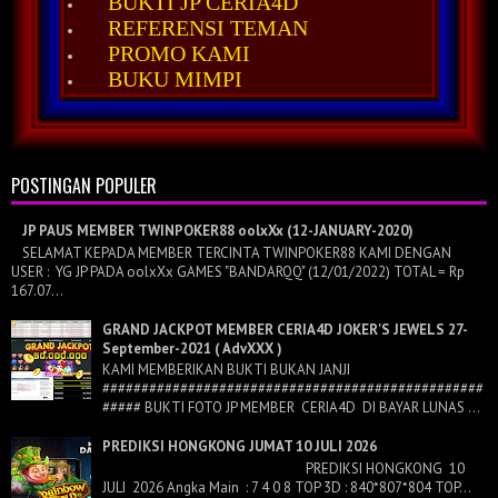
BUKTI JP CERIA4D
REFERENSI TEMAN
PROMO KAMI
BUKU MIMPI
POSTINGAN POPULER
JP PAUS MEMBER TWINPOKER88 oolxXx (12-JANUARY-2020)
SELAMAT KEPADA MEMBER TERCINTA TWINPOKER88 KAMI DENGAN
USER : YG JP PADA oolxXx GAMES "BANDARQQ" (12/01/2022) TOTAL = Rp
167.07...
GRAND JACKPOT MEMBER CERIA4D JOKER'S JEWELS 27-
September-2021 ( AdvXXX )
KAMI MEMBERIKAN BUKTI BUKAN JANJI
#################################################
##### BUKTI FOTO JP MEMBER CERIA4D DI BAYAR LUNAS ...
PREDIKSI HONGKONG JUMAT 10 JULI 2026
PREDIKSI HONGKONG 10
JULI 2026 Angka Main : 7 4 0 8 TOP 3D : 840*807*804 TOP...