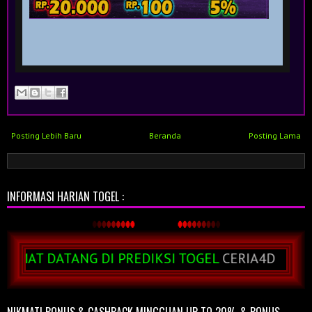
Posting Lebih Baru
Beranda
Posting Lama
INFORMASI HARIAN TOGEL :
TANG DI PREDIKSI TOGEL
CERIA4D