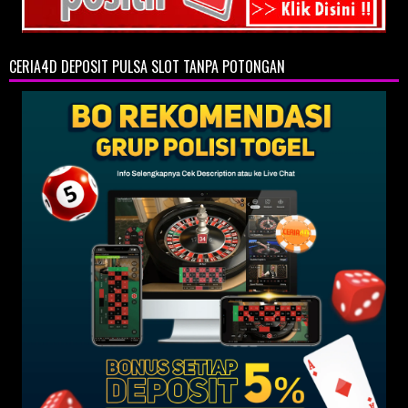
CERIA4D DEPOSIT PULSA SLOT TANPA POTONGAN