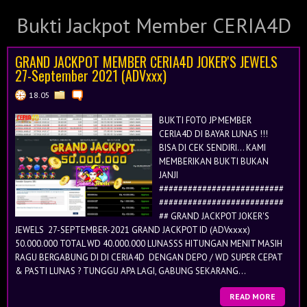
Bukti Jackpot Member CERIA4D
GRAND JACKPOT MEMBER CERIA4D JOKER'S JEWELS
27-September 2021 (ADVxxx)
18.05
BUKTI FOTO JP MEMBER
CERIA4D DI BAYAR LUNAS !!!
BISA DI CEK SENDIRI... KAMI
MEMBERIKAN BUKTI BUKAN
JANJI
##########################
##########################
## GRAND JACKPOT JOKER'S
JEWELS 27-SEPTEMBER-2021 GRAND JACKPOT ID (ADVxxxx)
50.000.000 TOTAL WD 40.000.000 LUNASSS HITUNGAN MENIT MASIH
RAGU BERGABUNG DI DI CERIA4D DENGAN DEPO / WD SUPER CEPAT
& PASTI LUNAS ? TUNGGU APA LAGI, GABUNG SEKARANG...
READ MORE