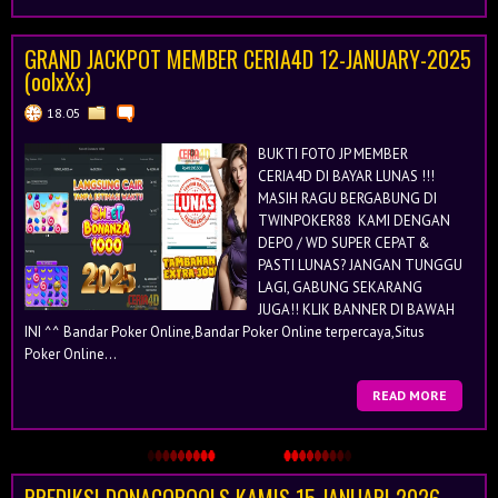
GRAND JACKPOT MEMBER CERIA4D 12-JANUARY-2025
(oolxXx)
18.05
BUKTI FOTO JP MEMBER
CERIA4D DI BAYAR LUNAS !!!
MASIH RAGU BERGABUNG DI
TWINPOKER88 KAMI DENGAN
DEPO / WD SUPER CEPAT &
PASTI LUNAS? JANGAN TUNGGU
LAGI, GABUNG SEKARANG
JUGA!! KLIK BANNER DI BAWAH
INI ^^ Bandar Poker Online,Bandar Poker Online terpercaya,Situs
Poker Online...
READ MORE
PREDIKSI DONACOPOOLS KAMIS 15 JANUARI 2026