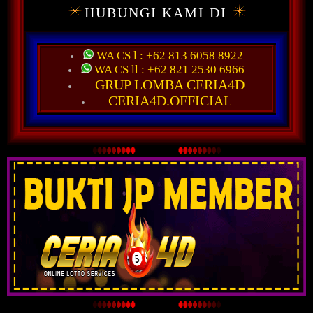
HUBUNGI KAMI DI
WA CS l : +62 813 6058 8922
WA CS ll : +62 821 2530 6966
GRUP LOMBA CERIA4D
CERIA4D.OFFICIAL