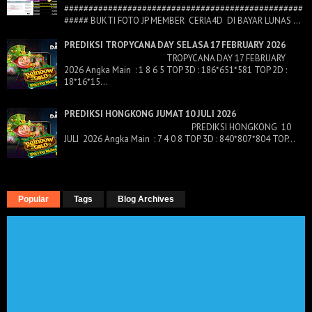
#################################################
##### BUKTI FOTO JP MEMBER CERIA4D DI BAYAR LUNAS ...
PREDIKSI TROPYCANA DAY SELASA 17 FEBRUARY 2026
TROPYCANA DAY 17 FEBRUARY
2026 Angka Main : 1 8 6 5 TOP 3D : 186*651*581 TOP 2D :
18*16*15...
PREDIKSI HONGKONG JUMAT 10 JULI 2026
PREDIKSI HONGKONG 10
JULI 2026 Angka Main : 7 4 0 8 TOP 3D : 840*807*804 TOP...
Popular
Tags
Blog Archives