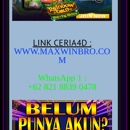
LINK CERIA4D :
WWW.MAXWINBRO.CO
M
WhatsApp 1 :
+62 821 8839 0478