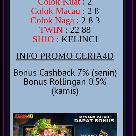
Colok Kuat
: 2
Colok Macau
: 2 8
Colok Naga
: 2 8 3
TWIN
: 22 88
SHIO
: KELINCI
INFO PROMO CERIA4D
Bonus Cashback 7% (senin)
Bonus Rollingan 0.5%
(kamis)