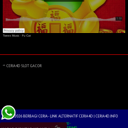
Tweex Music
·
Fu Cat
CERIA4D SLOT GACOR
©
2026
BERBAGI CERIA - LINK ALTERNATIF CERIA4D
|
CERIA4D.INFO
CERIA4D
-
PREDIKSI CERIA4D