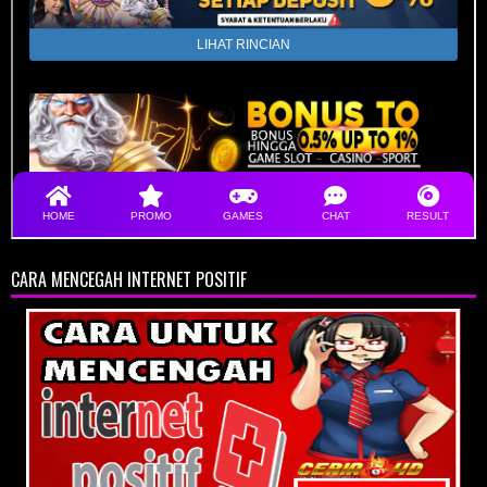
CARA MENCEGAH INTERNET POSITIF