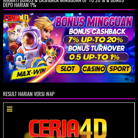
NIKMATI BONUS & CASHBACK MINGGUAN UP TO 20% & BONUS
DEPO HARIAN 1%
RESULT HARIAN VERSI WAP