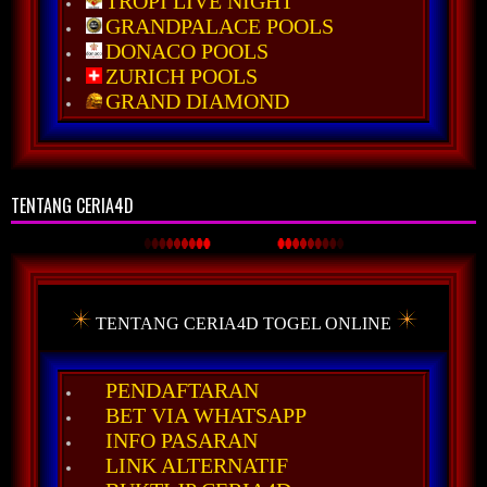
TROPI LIVE NIGHT
GRANDPALACE POOLS
DONACO POOLS
ZURICH POOLS
GRAND DIAMOND
TENTANG CERIA4D
TENTANG CERIA4D TOGEL ONLINE
PENDAFTARAN
BET VIA WHATSAPP
INFO PASARAN
LINK ALTERNATIF