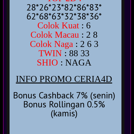
28*26*23*82*86*83*
62*68*63*32*38*36*
Colok Kuat
: 6
Colok Macau
: 2 8
Colok Naga
: 2 6 3
TWIN
: 88 33
SHIO
: NAGA
INFO PROMO CERIA4D
Bonus Cashback 7% (senin)
Bonus Rollingan 0.5%
(kamis)