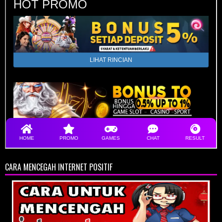
CARA MENCEGAH INTERNET POSITIF