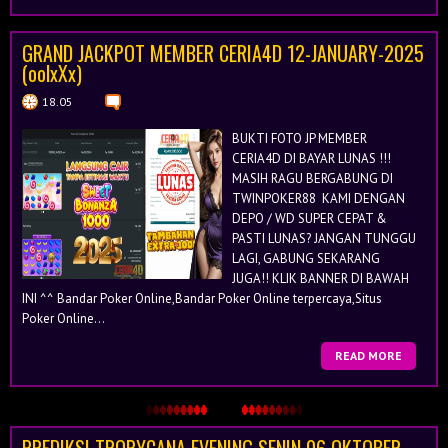
GRAND JACKPOT MEMBER CERIA4D 12-JANUARY-2025
(oolxXx)
18.05
BUKTI FOTO JP MEMBER
CERIA4D DI BAYAR LUNAS !!!
MASIH RAGU BERGABUNG DI
TWINPOKER88 KAMI DENGAN
DEPO / WD SUPER CEPAT &
PASTI LUNAS? JANGAN TUNGGU
LAGI, GABUNG SEKARANG
JUGA!! KLIK BANNER DI BAWAH
INI ^^ Bandar Poker Online,Bandar Poker Online terpercaya,Situs
Poker Online...
READ MORE
PREDIKSI TROPYCANA EVENING SENIN 06 OKTOBER