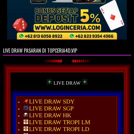
LIVE DRAW PASARAN DI TOPCERIA4D.VIP
LIVE DRAW
LIVE DRAW SDY
LIVE DRAW SGP
LIVE DRAW HK
LIVE DRAW TROPI LM
LIVE DRAW TROPI LD