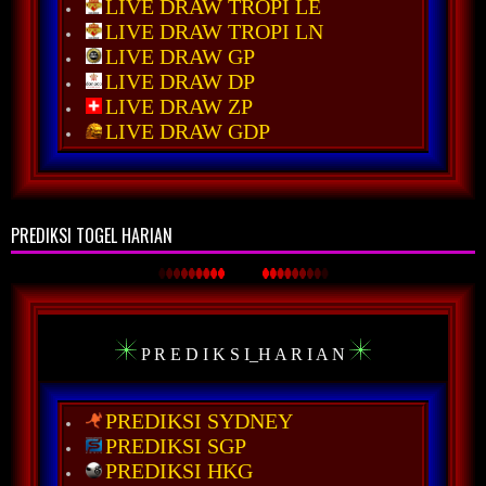
LIVE DRAW TROPI LE
LIVE DRAW TROPI LN
LIVE DRAW GP
LIVE DRAW DP
LIVE DRAW ZP
LIVE DRAW GDP
PREDIKSI TOGEL HARIAN
P R E D I K S I_H A R I A N
PREDIKSI SYDNEY
PREDIKSI SGP
PREDIKSI HKG