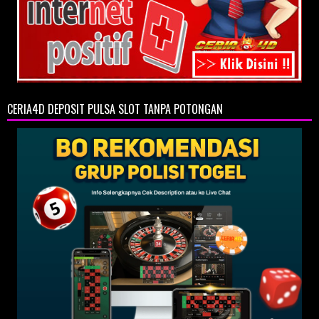
CERIA4D DEPOSIT PULSA SLOT TANPA POTONGAN