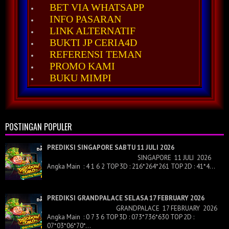
BET VIA WHATSAPP
INFO PASARAN
LINK ALTERNATIF
BUKTI JP CERIA4D
REFERENSI TEMAN
PROMO KAMI
BUKU MIMPI
POSTINGAN POPULER
PREDIKSI SINGAPORE SABTU 11 JULI 2026
SINGAPORE 11 JULI 2026
Angka Main : 4 1 6 2 TOP 3D : 216*264*261 TOP 2D : 41*4...
PREDIKSI GRANDPALACE SELASA 17 FEBRUARY 2026
GRANDPALACE 17 FEBRUARY 2026
Angka Main : 0 7 3 6 TOP 3D : 073*736*630 TOP 2D :
07*03*06*70*...