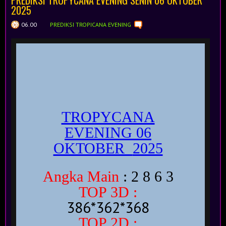
2025
06.00
PREDIKSI TROPICANA EVENING
TROPYCANA
EVENING
06
OKTOBER
2025
Angka Main
: 2 8 6 3
TOP 3D :
386*362*368
TOP 2D :