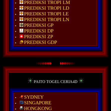
PREDIKSI TROPI LM
PREDIKSI TROPI LD
PREDIKSI TROPI LE
PREDIKSI TROPI LN
PREDIKSI GP
PREDIKSI DP
PREDIKSI ZP
PREDIKSI GDP
PAITO TOGEL CERIA4D
SYDNEY
SINGAPORE
HONGKONG