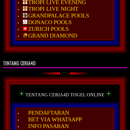
TROPI LIVE EVENING
TROPI LIVE NIGHT
GRANDPALACE POOLS
DONACO POOLS
ZURICH POOLS
GRAND DIAMOND
TENTANG CERIA4D
TENTANG CERIA4D TOGEL ONLINE
PENDAFTARAN
BET VIA WHATSAPP
INFO PASARAN