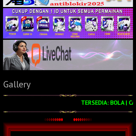
Gallery
TERSEDIA: BOLA | CASINO |