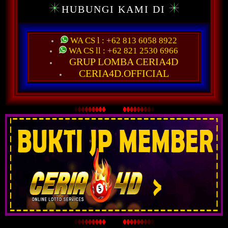
HUBUNGI KAMI DI
WA CS l : +62 813 6058 8922
WA CS ll : +62 821 2530 6966
GRUP LOMBA CERIA4D
CERIA4D.OFFICIAL