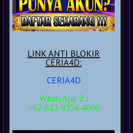
LINK ANTI BLOKIR
CERIA4D:
CERIA4D
WhatsApp 2 :
+62-823-9354-4066