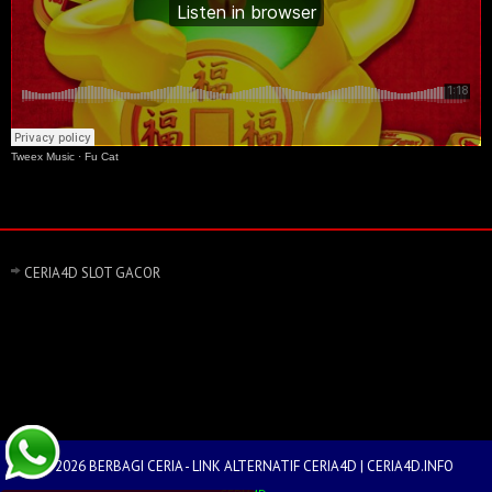
Tweex Music
·
Fu Cat
CERIA4D SLOT GACOR
©
2026
BERBAGI CERIA - LINK ALTERNATIF CERIA4D
|
CERIA4D.INFO