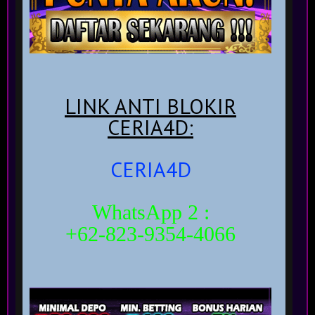
LINK ANTI BLOKIR
CERIA4D:
CERIA4D
WhatsApp 2 :
+62-823-9354-4066