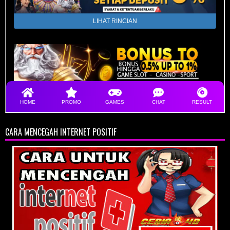
CARA MENCEGAH INTERNET POSITIF