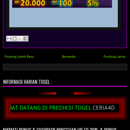
Posting Lebih Baru
Beranda
Posting Lama
INFORMASI HARIAN TOGEL :
TANG DI PREDIKSI TOGEL
CERIA4D