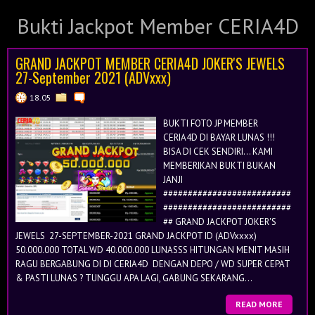
Bukti Jackpot Member CERIA4D
GRAND JACKPOT MEMBER CERIA4D JOKER'S JEWELS
27-September 2021 (ADVxxx)
18.05
BUKTI FOTO JP MEMBER
CERIA4D DI BAYAR LUNAS !!!
BISA DI CEK SENDIRI... KAMI
MEMBERIKAN BUKTI BUKAN
JANJI
##########################
##########################
## GRAND JACKPOT JOKER'S
JEWELS 27-SEPTEMBER-2021 GRAND JACKPOT ID (ADVxxxx)
50.000.000 TOTAL WD 40.000.000 LUNASSS HITUNGAN MENIT MASIH
RAGU BERGABUNG DI DI CERIA4D DENGAN DEPO / WD SUPER CEPAT
& PASTI LUNAS ? TUNGGU APA LAGI, GABUNG SEKARANG...
READ MORE