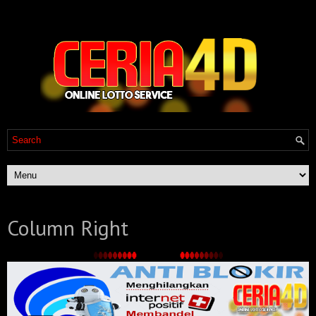
Column Right