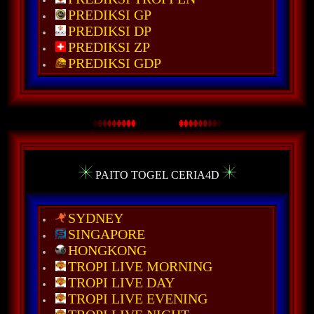
PREDIKSI GP
PREDIKSI DP
PREDIKSI ZP
PREDIKSI GDP
PAITO TOGEL CERIA4D
SYDNEY
SINGAPORE
HONGKONG
TROPI LIVE MORNING
TROPI LIVE DAY
TROPI LIVE EVENING