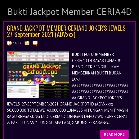
Bukti Jackpot Member CERIA4D
GRAND JACKPOT MEMBER CERIA4D JOKER'S JEWELS
27-September 2021 (ADVxxx)
18.05
BUKTI FOTO JP MEMBER
CERIA4D DI BAYAR LUNAS !!!
BISA DI CEK SENDIRI... KAMI
MEMBERIKAN BUKTI BUKAN
JANJI
##########################
##########################
## GRAND JACKPOT JOKER'S
JEWELS 27-SEPTEMBER-2021 GRAND JACKPOT ID (ADVxxxx)
50.000.000 TOTAL WD 40.000.000 LUNASSS HITUNGAN MENIT MASIH
RAGU BERGABUNG DI DI CERIA4D DENGAN DEPO / WD SUPER CEPAT
& PASTI LUNAS ? TUNGGU APA LAGI, GABUNG SEKARANG...
READ MORE