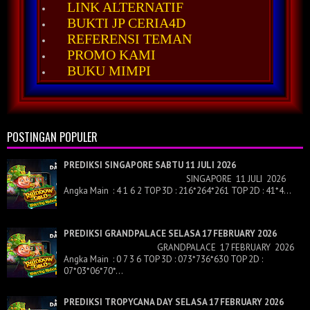
LINK ALTERNATIF
BUKTI JP CERIA4D
REFERENSI TEMAN
PROMO KAMI
BUKU MIMPI
POSTINGAN POPULER
PREDIKSI SINGAPORE SABTU 11 JULI 2026
SINGAPORE 11 JULI 2026
Angka Main : 4 1 6 2 TOP 3D : 216*264*261 TOP 2D : 41*4...
PREDIKSI GRANDPALACE SELASA 17 FEBRUARY 2026
GRANDPALACE 17 FEBRUARY 2026
Angka Main : 0 7 3 6 TOP 3D : 073*736*630 TOP 2D :
07*03*06*70*...
PREDIKSI TROPYCANA DAY SELASA 17 FEBRUARY 2026