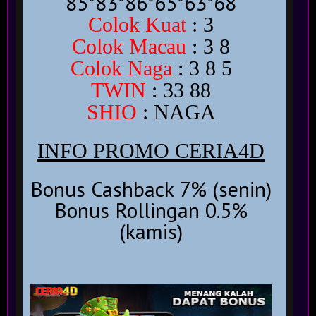
85*83*86*65*63*68
Colok Kuat
: 3
Colok Macau
: 3 8
Colok Naga
: 3 8 5
TWIN
: 33 88
SHIO
: NAGA
INFO PROMO CERIA4D
Bonus Cashback 7% (senin)
Bonus Rollingan 0.5%
(kamis)