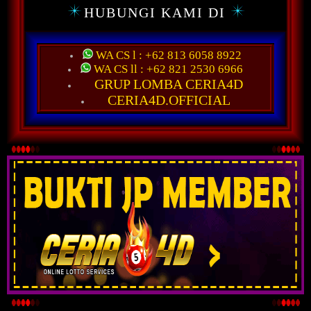
HUBUNGI KAMI DI
WA CS l : +62 813 6058 8922
WA CS ll : +62 821 2530 6966
GRUP LOMBA CERIA4D
CERIA4D.OFFICIAL