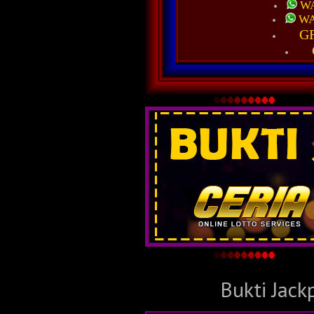
WA 
WA 
GR
Bukti Jac