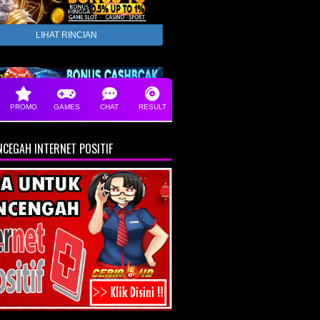
CEGAH INTERNET POSITIF