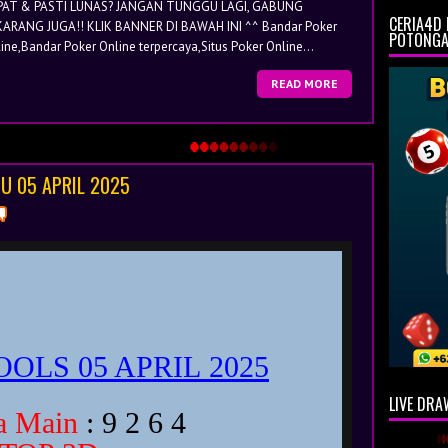
PAT & PASTI LUNAS? JANGAN TUNGGU LAGI, GABUNG
CERIA4D 
KARANG JUGA!! KLIK BANNER DI BAWAH INI ^^ Bandar Poker
POTONG
ine,Bandar Poker Online terpercaya,Situs Poker Online...
READ MORE
U 05 APRIL 2025
OOLS
05 APRIL 2025
LIVE DRA
a Main
: 9 2 6 4