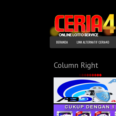
BERANDA
LINK ALTERNATIF CERIA4D
Column Right