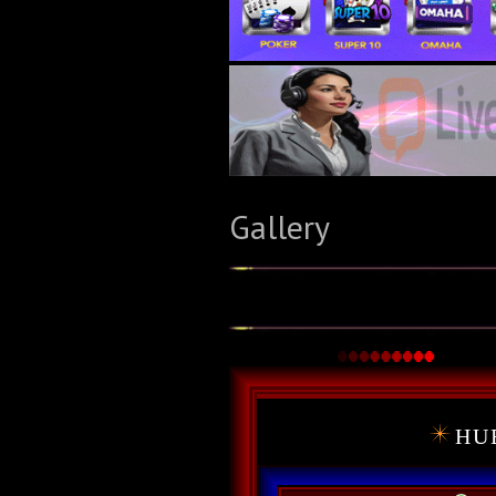
Gallery
966 <
HU