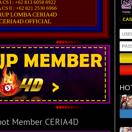
CS l : +62 813 6058 8922
CS ll : +62 821 2530 6966
UP LOMBA CERIA4D
CERIA4D.OFFICIAL
kpot Member CERIA4D