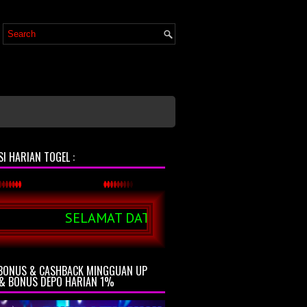
I HARIAN TOGEL :
SELAMAT DATANG DI PREDIKSI TOGEL
CERIA4D
 BONUS & CASHBACK MINGGUAN UP
& BONUS DEPO HARIAN 1%