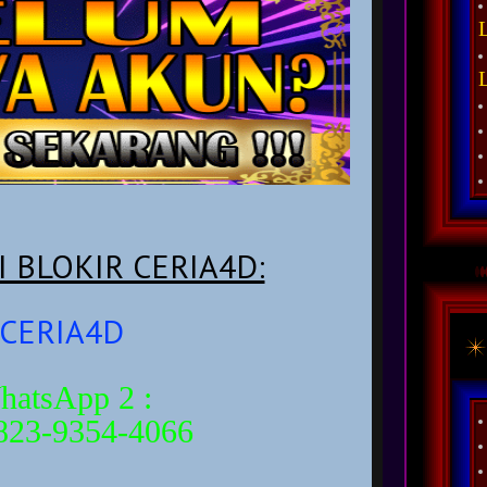
I BLOKIR CERIA4D:
CERIA4D
hatsApp 2 :
823-9354-4066