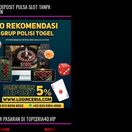
DEPOSIT PULSA SLOT TANPA
AN
W PASARAN DI TOPCERIA4D.VIP