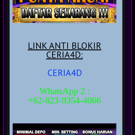
LINK ANTI BLOKIR
CERIA4D:
CERIA4D
WhatsApp 2 :
+62-823-9354-4066