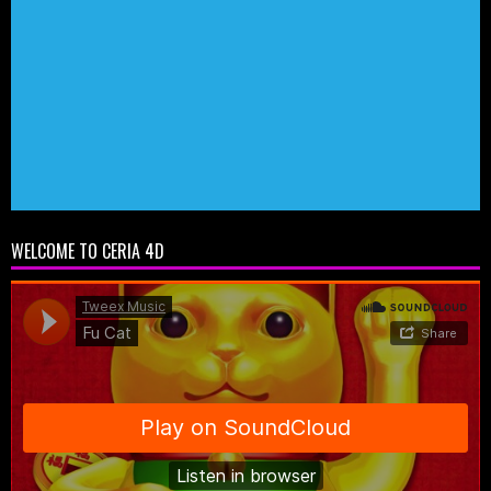
WELCOME TO CERIA 4D