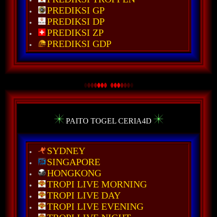
PREDIKSI GP
PREDIKSI DP
PREDIKSI ZP
PREDIKSI GDP
PAITO TOGEL CERIA4D
SYDNEY
SINGAPORE
HONGKONG
TROPI LIVE MORNING
TROPI LIVE DAY
TROPI LIVE EVENING