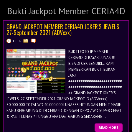
Bukti Jackpot Member CERIA4D
GRAND JACKPOT MEMBER CERIA4D JOKER'S JEWELS
27-September 2021 (ADVxxx)
18.05
BUKTI FOTO JP MEMBER
CERIA4D DI BAYAR LUNAS !!!
BISA DI CEK SENDIRI... KAMI
MEMBERIKAN BUKTI BUKAN
JANJI
##########################
##########################
## GRAND JACKPOT JOKER'S
JEWELS 27-SEPTEMBER-2021 GRAND JACKPOT ID (ADVxxxx)
50.000.000 TOTAL WD 40.000.000 LUNASSS HITUNGAN MENIT MASIH
RAGU BERGABUNG DI DI CERIA4D DENGAN DEPO / WD SUPER CEPAT
& PASTI LUNAS ? TUNGGU APA LAGI, GABUNG SEKARANG...
READ MORE