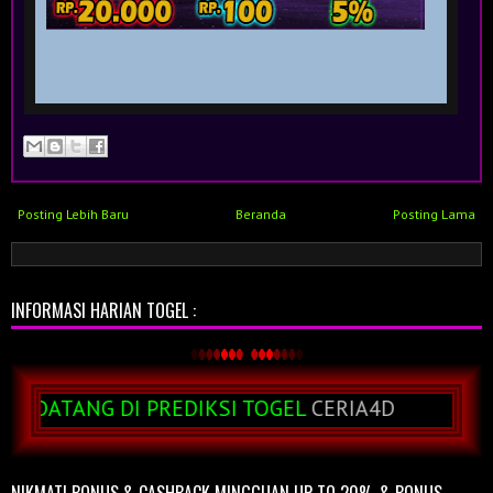
Posting Lebih Baru
Beranda
Posting Lama
INFORMASI HARIAN TOGEL :
 DI PREDIKSI TOGEL
CERIA4D