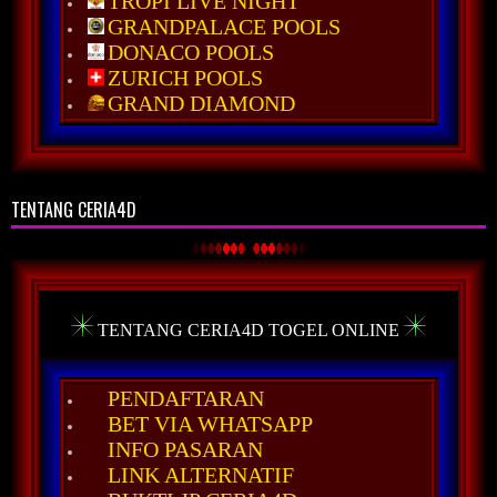
TROPI LIVE NIGHT
GRANDPALACE POOLS
DONACO POOLS
ZURICH POOLS
GRAND DIAMOND
TENTANG CERIA4D
TENTANG CERIA4D TOGEL ONLINE
PENDAFTARAN
BET VIA WHATSAPP
INFO PASARAN
LINK ALTERNATIF