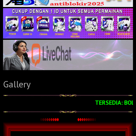
Gallery
TERSEDIA: BOLA | CASI