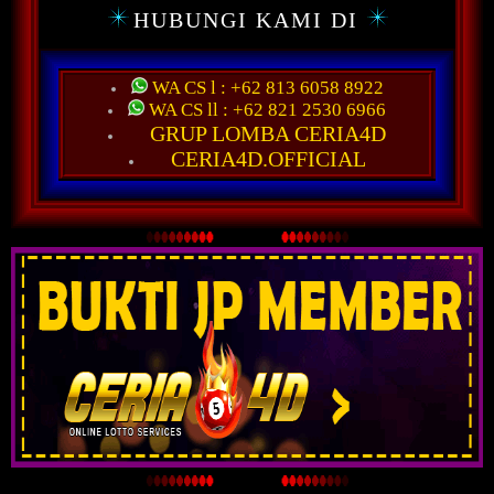
HUBUNGI KAMI DI
WA CS l : +62 813 6058 8922
WA CS ll : +62 821 2530 6966
GRUP LOMBA CERIA4D
CERIA4D.OFFICIAL