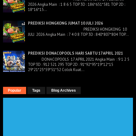
2026 Angka Main : 1 8 6 5 TOP 3D : 186*651*581 TOP 2D :
18*16*15...
PREDIKSI HONGKONG JUMAT 10 JULI 2026
PREDIKSI HONGKONG 10
JULI 2026 Angka Main : 7 4 0 8 TOP 3D : 840*807*804 TOP...
PREDIKSI DONACOPOOLS HARI SABTU 17 APRIL 2021
DONACOPOOLS 17 APRIL 2021 Angka Main : 9 1 2 5
TOP 3D : 912 521 295 TOP 2D : 91*92*95*19*12*15
29*21*25*59*51*52 Colok Kuat...
Popular
Tags
Blog Archives