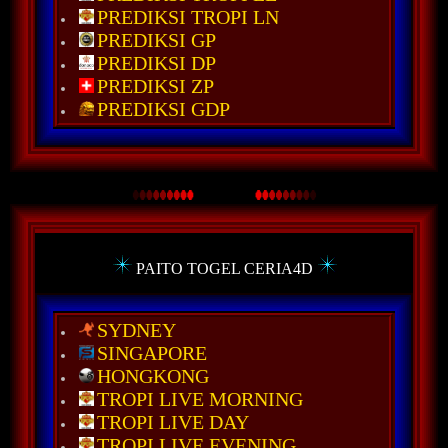
PREDIKSI TROPI LN
PREDIKSI GP
PREDIKSI DP
PREDIKSI ZP
PREDIKSI GDP
PAITO TOGEL CERIA4D
SYDNEY
SINGAPORE
HONGKONG
TROPI LIVE MORNING
TROPI LIVE DAY
TROPI LIVE EVENING