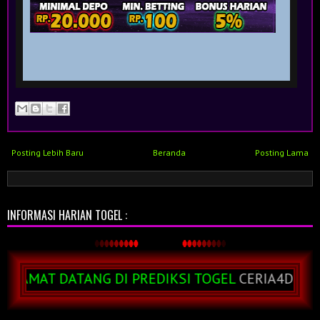
Posting Lebih Baru
Beranda
Posting Lama
INFORMASI HARIAN TOGEL :
TANG DI PREDIKSI TOGEL
CERIA4D