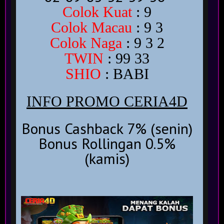
Colok Kuat
: 9
Colok Macau
: 9 3
Colok Naga
: 9 3 2
TWIN
: 99 33
SHIO
: BABI
INFO PROMO CERIA4D
Bonus Cashback 7% (senin)
Bonus Rollingan 0.5%
(kamis)