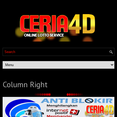
Column Right