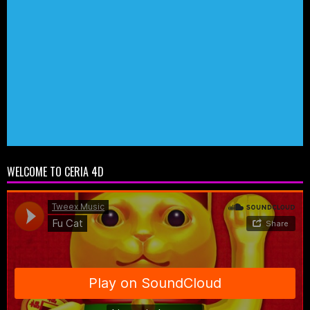
WELCOME TO CERIA 4D