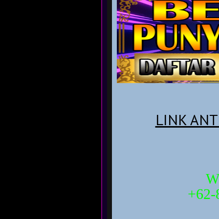
LINK ANT
W
+62-