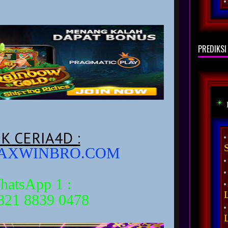
PREDIKSI
K CERIA4D :
AXWINBRO.COM
hatsApp 1 :
821 8839 0478