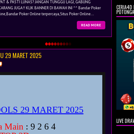
PAT & PASTI LUNAS? JANGAN TUNGGU LAGI, GABUNG
CERIA4D 
KARANG JUGA!! KLIK BANNER DI BAWAH INI ^^ Bandar Poker
POTONG
ine,Bandar Poker Online terpercaya,Situs Poker Online...
READ MORE
TU 29 MARET 2025
OOLS
29 MARET 2025
LIVE DRA
a Main
: 9 2 6 4