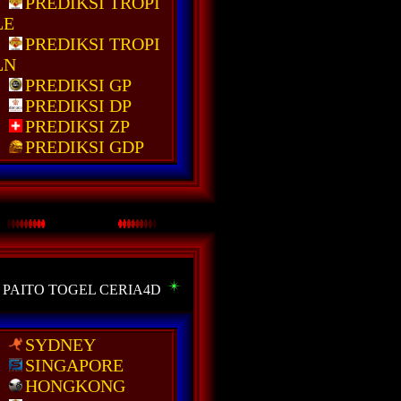
PREDIKSI TROPI
LE
PREDIKSI TROPI
LN
PREDIKSI GP
PREDIKSI DP
PREDIKSI ZP
PREDIKSI GDP
PAITO TOGEL CERIA4D
SYDNEY
SINGAPORE
HONGKONG