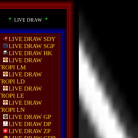
LIVE DRAW
LIVE DRAW SDY
LIVE DRAW SGP
LIVE DRAW HK
LIVE DRAW
TROPI LM
LIVE DRAW
TROPI LD
LIVE DRAW
TROPI LE
LIVE DRAW
TROPI LN
LIVE DRAW GP
LIVE DRAW DP
LIVE DRAW ZP