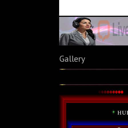
Gallery
6966 <
HU