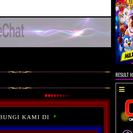
RESULT H
BUNGI KAMI DI