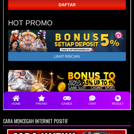
CARA MENCEGAH INTERNET POSITIF