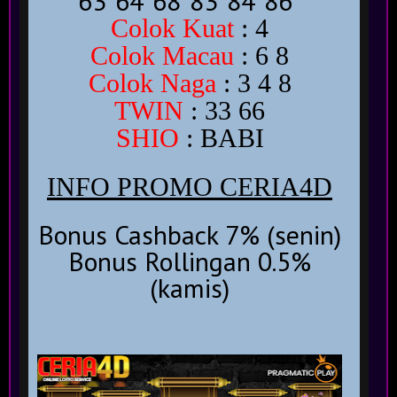
63*64*68*83*84*86*
Colok Kuat
: 4
Colok Macau
: 6 8
Colok Naga
: 3 4 8
TWIN
: 33 66
SHIO
: BABI
INFO PROMO CERIA4D
Bonus Cashback 7% (senin)
Bonus Rollingan 0.5%
(kamis)