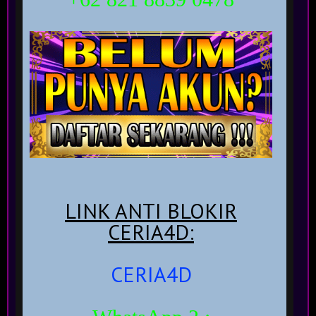
LINK ANTI BLOKIR
CERIA4D:
CERIA4D