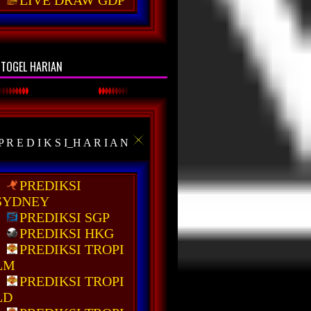
LIVE DRAW GDP
 TOGEL HARIAN
P R E D I K S I_H A R I A N
PREDIKSI
SYDNEY
PREDIKSI SGP
PREDIKSI HKG
PREDIKSI TROPI
LM
PREDIKSI TROPI
LD