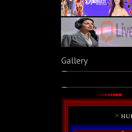
Gallery
 6966 <
HU