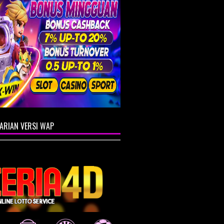
ARIAN VERSI WAP