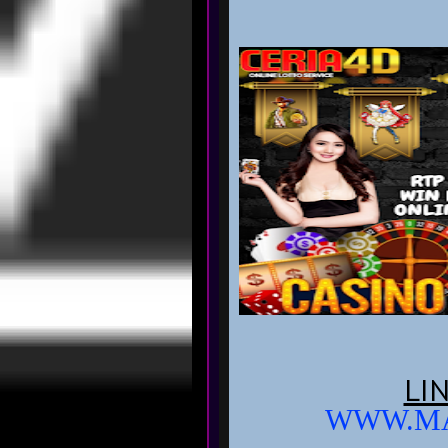
LIN
WWW.M