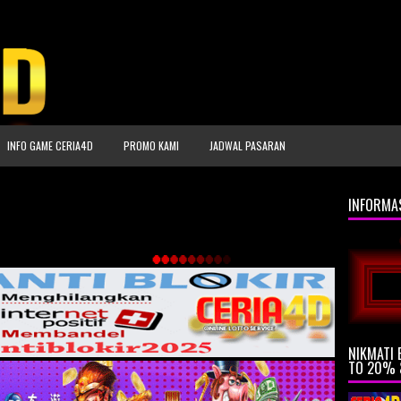
INFO GAME CERIA4D
PROMO KAMI
JADWAL PASARAN
INFORMAS
NIKMATI
TO 20% 