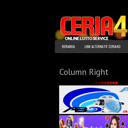
BERANDA
LINK ALTERNATIF CERIA4D
Column Right