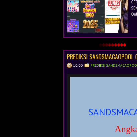
CE
SE
Onl
PREDIKSI SANDSMACAOPOOL 0
10.00
PREDIKSI SANDSMACAOPOO
SANDSMACA
Angk