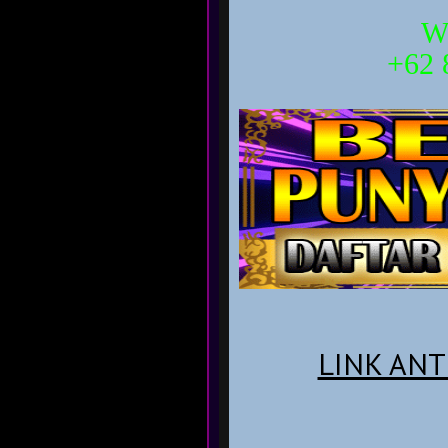
W
+62 
LINK ANT