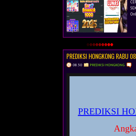
CE
SE
Onl
PREDIKSI HONGKONG RABU 08
08.30
PREDIKSI HONGKONG
PREDIKSI 
Angk