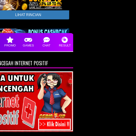
CEGAH INTERNET POSITIF