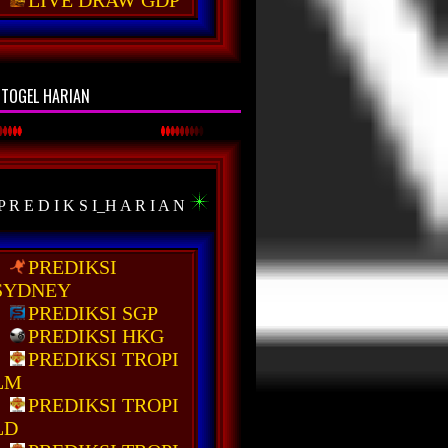
LIVE DRAW GDP
 TOGEL HARIAN
P R E D I K S I_H A R I A N
PREDIKSI
SYDNEY
PREDIKSI SGP
PREDIKSI HKG
PREDIKSI TROPI
LM
PREDIKSI TROPI
LD