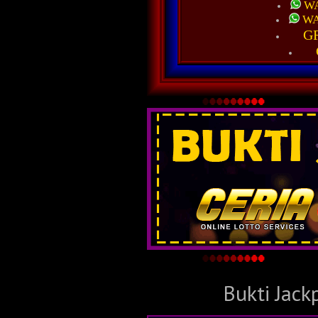
WA 
WA 
GR
Bukti Jac