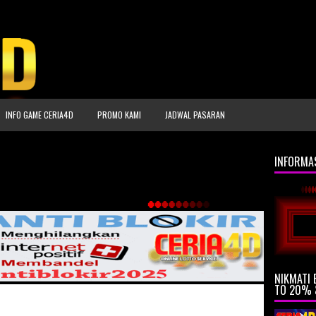
INFO GAME CERIA4D
PROMO KAMI
JADWAL PASARAN
INFORMAS
NIKMATI
TO 20% 