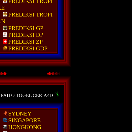
PREDIKSI TROPI
LE
PREDIKSI TROPI
LN
PREDIKSI GP
PREDIKSI DP
PREDIKSI ZP
PREDIKSI GDP
PAITO TOGEL CERIA4D
SYDNEY
SINGAPORE
HONGKONG