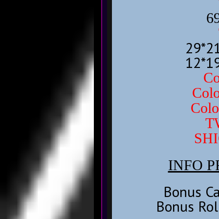
6
29*2
12*1
Co
Col
Colo
T
SH
INFO 
Bonus Ca
Bonus Rol