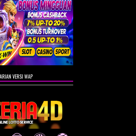
ARIAN VERSI WAP