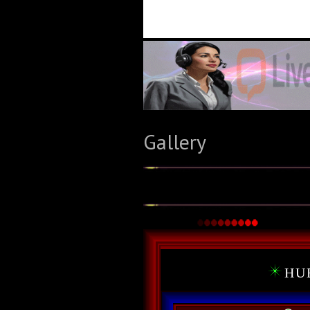
Gallery
 6966 <
HU