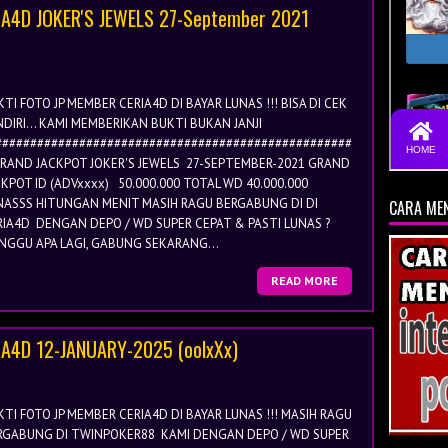
A4D JOKER'S JEWELS 27-September 2021
TI FOTO JP MEMBER CERIA4D DI BAYAR LUNAS !!! BISA DI CEK
NDIRI... KAMI MEMBERIKAN BUKTI BUKAN JANJI
###################################################
GRAND JACKPOT JOKER'S JEWELS 27-SEPTEMBER-2021 GRAND
CKPOT ID (ADVxxxx) 50.000.000 TOTAL WD 40.000.000
NASSS HITUNGAN MENIT MASIH RAGU BERGABUNG DI DI
CARA MEN
RIA4D DENGAN DEPO / WD SUPER CEPAT & PASTI LUNAS ?
NGGU APA LAGI, GABUNG SEKARANG...
READ MORE
A4D 12-JANUARY-2025 (oolxXx)
KTI FOTO JP MEMBER CERIA4D DI BAYAR LUNAS !!! MASIH RAGU
RGABUNG DI TWINPOKER88 KAMI DENGAN DEPO / WD SUPER