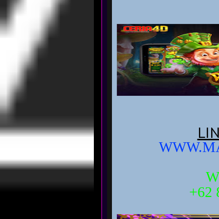
LIN
WWW.M
W
+62 