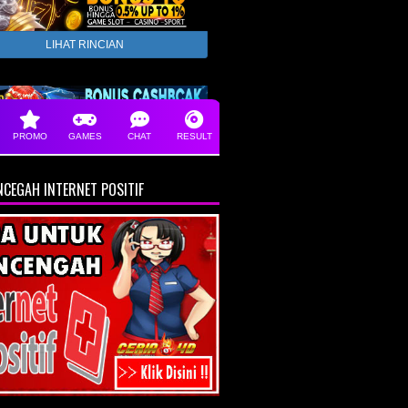
CEGAH INTERNET POSITIF