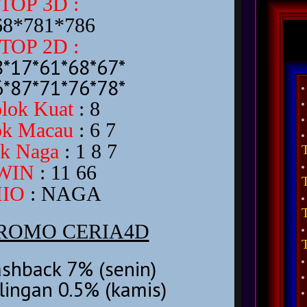
TOP 3D :
68*781*786
TOP 2D :
8*17*61*68*67*
6*87*71*76*78*
lok Kuat
: 8
ok Macau
: 6 7
k Naga
: 1 8 7
WIN
: 11 66
HIO
: NAGA
PROMO CERIA4D
shback 7% (senin)
lingan 0.5% (kamis)