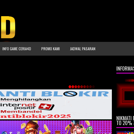
INFO GAME CERIA4D
PROMO KAMI
JADWAL PASARAN
INFORMAS
NIKMATI
TO 20% 