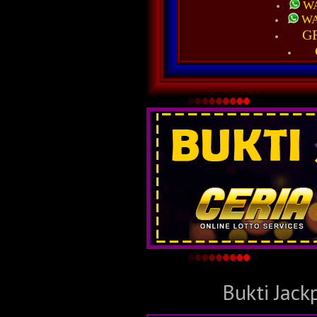
WA 
WA 
GR
Bukti Jac