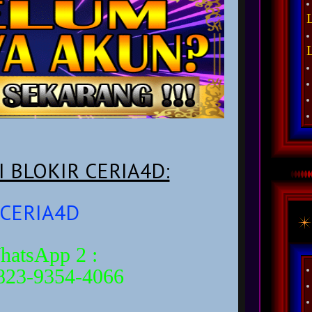
I BLOKIR CERIA4D:
CERIA4D
hatsApp 2 :
823-9354-4066