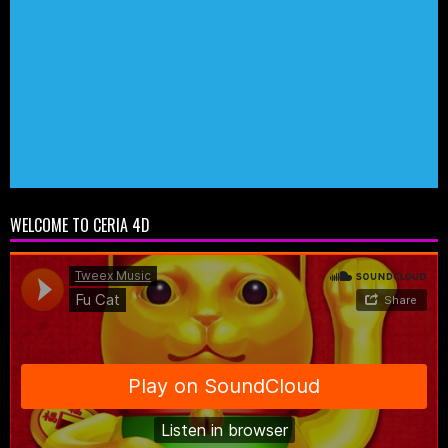
WELCOME TO CERIA 4D