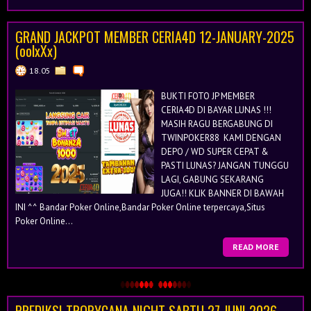
GRAND JACKPOT MEMBER CERIA4D 12-JANUARY-2025
(oolxXx)
18.05
BUKTI FOTO JP MEMBER
CERIA4D DI BAYAR LUNAS !!!
MASIH RAGU BERGABUNG DI
TWINPOKER88 KAMI DENGAN
DEPO / WD SUPER CEPAT &
PASTI LUNAS? JANGAN TUNGGU
LAGI, GABUNG SEKARANG
JUGA!! KLIK BANNER DI BAWAH
INI ^^ Bandar Poker Online,Bandar Poker Online terpercaya,Situs
Poker Online...
READ MORE
PREDIKSI TROPYCANA NIGHT SABTU 27 JUNI 2026