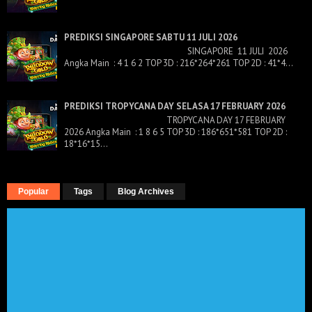
PREDIKSI SINGAPORE SABTU 11 JULI 2026
SINGAPORE 11 JULI 2026
Angka Main : 4 1 6 2 TOP 3D : 216*264*261 TOP 2D : 41*4...
PREDIKSI TROPYCANA DAY SELASA 17 FEBRUARY 2026
TROPYCANA DAY 17 FEBRUARY
2026 Angka Main : 1 8 6 5 TOP 3D : 186*651*581 TOP 2D :
18*16*15...
Popular
Tags
Blog Archives