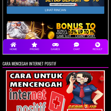
CARA MENCEGAH INTERNET POSITIF