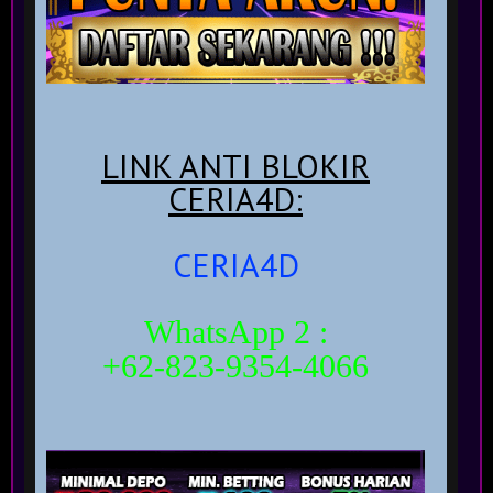
LINK ANTI BLOKIR
CERIA4D:
CERIA4D
WhatsApp 2 :
+62-823-9354-4066