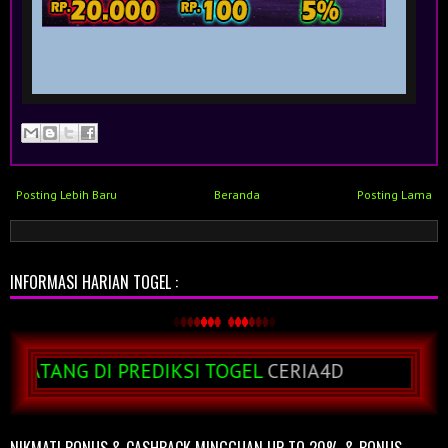
Posting Lebih Baru
Beranda
Posting Lama
INFORMASI HARIAN TOGEL :
 DI PREDIKSI TOGEL
CERIA4D