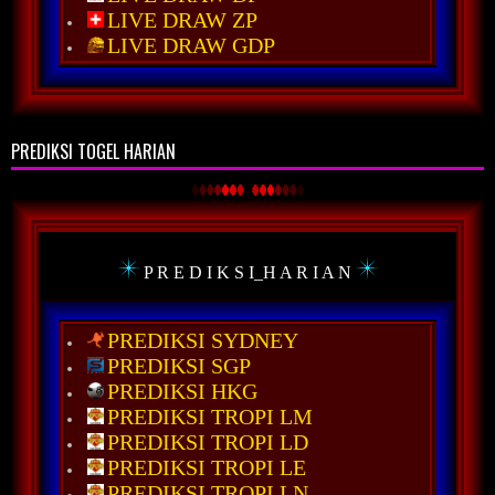
LIVE DRAW ZP
LIVE DRAW GDP
PREDIKSI TOGEL HARIAN
P R E D I K S I_H A R I A N
PREDIKSI SYDNEY
PREDIKSI SGP
PREDIKSI HKG
PREDIKSI TROPI LM
PREDIKSI TROPI LD
PREDIKSI TROPI LE
PREDIKSI TROPI LN