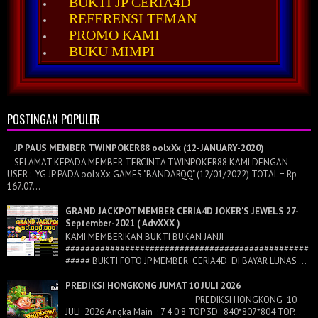
BUKTI JP CERIA4D
REFERENSI TEMAN
PROMO KAMI
BUKU MIMPI
POSTINGAN POPULER
JP PAUS MEMBER TWINPOKER88 oolxXx (12-JANUARY-2020)
SELAMAT KEPADA MEMBER TERCINTA TWINPOKER88 KAMI DENGAN
USER : YG JP PADA oolxXx GAMES "BANDARQQ" (12/01/2022) TOTAL = Rp
167.07...
GRAND JACKPOT MEMBER CERIA4D JOKER'S JEWELS 27-
September-2021 ( AdvXXX )
KAMI MEMBERIKAN BUKTI BUKAN JANJI
#################################################
##### BUKTI FOTO JP MEMBER CERIA4D DI BAYAR LUNAS ...
PREDIKSI HONGKONG JUMAT 10 JULI 2026
PREDIKSI HONGKONG 10
JULI 2026 Angka Main : 7 4 0 8 TOP 3D : 840*807*804 TOP...