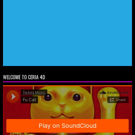
WELCOME TO CERIA 4D