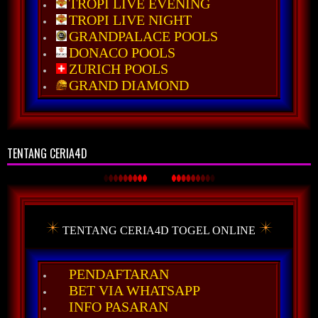
TROPI LIVE EVENING
TROPI LIVE NIGHT
GRANDPALACE POOLS
DONACO POOLS
ZURICH POOLS
GRAND DIAMOND
TENTANG CERIA4D
TENTANG CERIA4D TOGEL ONLINE
PENDAFTARAN
BET VIA WHATSAPP
INFO PASARAN