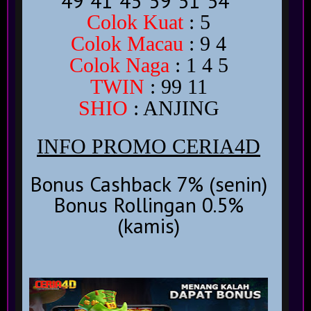
49*41*45*59*51*54*
Colok Kuat
: 5
Colok Macau
: 9 4
Colok Naga
: 1 4 5
TWIN
: 99 11
SHIO
: ANJING
INFO PROMO CERIA4D
Bonus Cashback 7% (senin)
Bonus Rollingan 0.5%
(kamis)