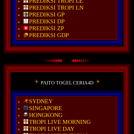
PREDIKSI TROPI LE
PREDIKSI TROPI LN
PREDIKSI GP
PREDIKSI DP
PREDIKSI ZP
PREDIKSI GDP
PAITO TOGEL CERIA4D
SYDNEY
SINGAPORE
HONGKONG
TROPI LIVE MORNING
TROPI LIVE DAY