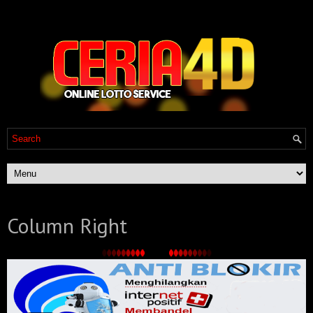
Column Right