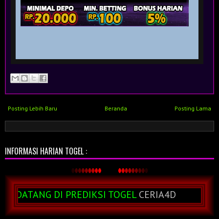
Posting Lebih Baru
Beranda
Posting Lama
INFORMASI HARIAN TOGEL :
G DI PREDIKSI TOGEL
CERIA4D