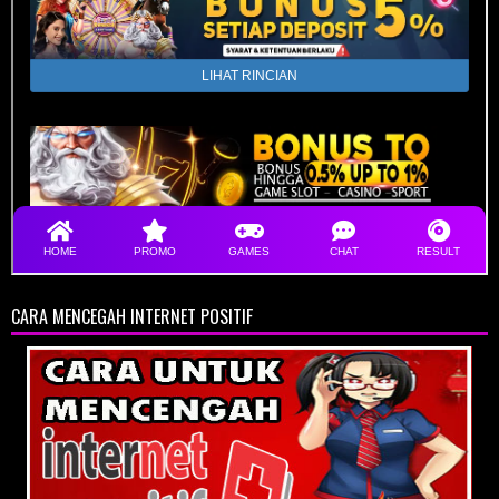
CARA MENCEGAH INTERNET POSITIF