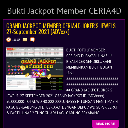
Bukti Jackpot Member CERIA4D
GRAND JACKPOT MEMBER CERIA4D JOKER'S JEWELS
27-September 2021 (ADVxxx)
18.05
BUKTI FOTO JP MEMBER
CERIA4D DI BAYAR LUNAS !!!
BISA DI CEK SENDIRI... KAMI
MEMBERIKAN BUKTI BUKAN
JANJI
##########################
##########################
## GRAND JACKPOT JOKER'S
JEWELS 27-SEPTEMBER-2021 GRAND JACKPOT ID (ADVxxxx)
50.000.000 TOTAL WD 40.000.000 LUNASSS HITUNGAN MENIT MASIH
RAGU BERGABUNG DI DI CERIA4D DENGAN DEPO / WD SUPER CEPAT
& PASTI LUNAS ? TUNGGU APA LAGI, GABUNG SEKARANG...
READ MORE