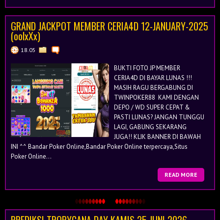
GRAND JACKPOT MEMBER CERIA4D 12-JANUARY-2025
(oolxXx)
18.05
BUKTI FOTO JP MEMBER
CERIA4D DI BAYAR LUNAS !!!
MASIH RAGU BERGABUNG DI
TWINPOKER88 KAMI DENGAN
DEPO / WD SUPER CEPAT &
PASTI LUNAS? JANGAN TUNGGU
LAGI, GABUNG SEKARANG
JUGA!! KLIK BANNER DI BAWAH
INI ^^ Bandar Poker Online,Bandar Poker Online terpercaya,Situs
Poker Online...
READ MORE
PREDIKSI TROPYCANA DAY KAMIS 25 JUNI 2026