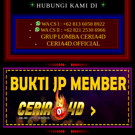
HUBUNGI KAMI DI
WA CS l : +62 813 6058 8922
WA CS ll : +62 821 2530 6966
GRUP LOMBA CERIA4D
CERIA4D.OFFICIAL