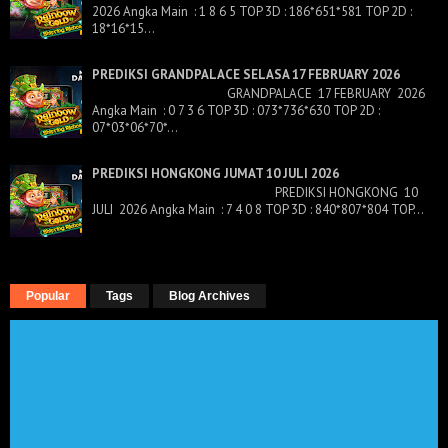
2026 Angka Main : 1 8 6 5 TOP 3D : 186*651*581 TOP 2D :
18*16*15...
PREDIKSI GRANDPALACE SELASA 17 FEBRUARY 2026
GRANDPALACE 17 FEBRUARY 2026
Angka Main : 0 7 3 6 TOP 3D : 073*736*630 TOP 2D :
07*03*06*70*...
PREDIKSI HONGKONG JUMAT 10 JULI 2026
PREDIKSI HONGKONG 10
JULI 2026 Angka Main : 7 4 0 8 TOP 3D : 840*807*804 TOP...
Popular
Tags
Blog Archives