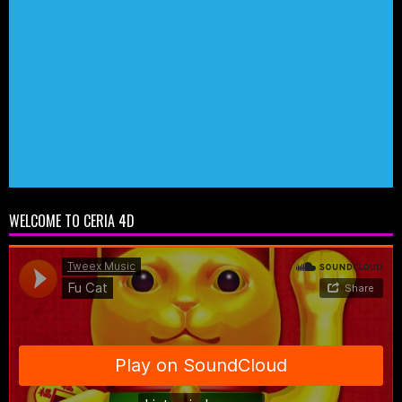
WELCOME TO CERIA 4D