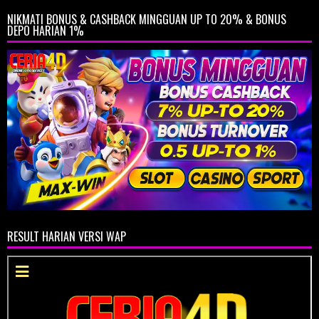
NIKMATI BONUS & CASHBACK MINGGUAN UP TO 20% & BONUS
DEPO HARIAN 1%
RESULT HARIAN VERSI WAP