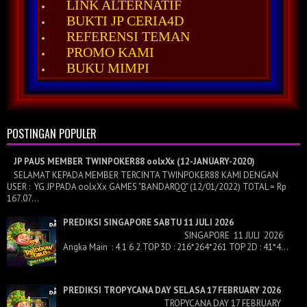
LINK ALTERNATIF
BUKTI JP CERIA4D
REFERENSI TEMAN
PROMO KAMI
BUKU MIMPI
POSTINGAN POPULER
JP PAUS MEMBER TWINPOKER88 oolxXx (12-JANUARY-2020)
SELAMAT KEPADA MEMBER TERCINTA TWINPOKER88 KAMI DENGAN
USER : YG JP PADA oolxXx GAMES "BANDARQQ" (12/01/2022) TOTAL = Rp
167.07...
PREDIKSI SINGAPORE SABTU 11 JULI 2026
SINGAPORE 11 JULI 2026
Angka Main : 4 1 6 2 TOP 3D : 216*264*261 TOP 2D : 41*4...
PREDIKSI TROPYCANA DAY SELASA 17 FEBRUARY 2026
TROPYCANA DAY 17 FEBRUARY