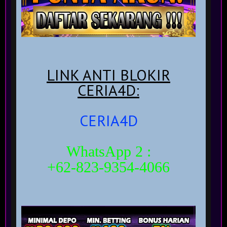
LINK ANTI BLOKIR
CERIA4D:
CERIA4D
WhatsApp 2 :
+62-823-9354-4066