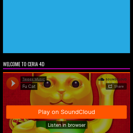
WELCOME TO CERIA 4D