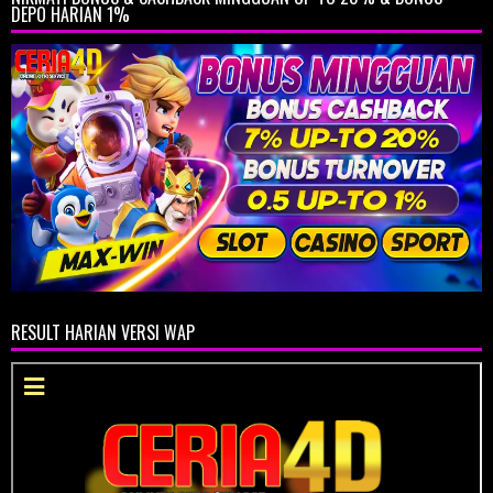
DEPO HARIAN 1%
RESULT HARIAN VERSI WAP