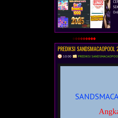
CE
SE
Onl
PREDIKSI SANDSMACAOPOOL 2
10.00
PREDIKSI SANDSMACAOPOO
SANDSMAC
Angk