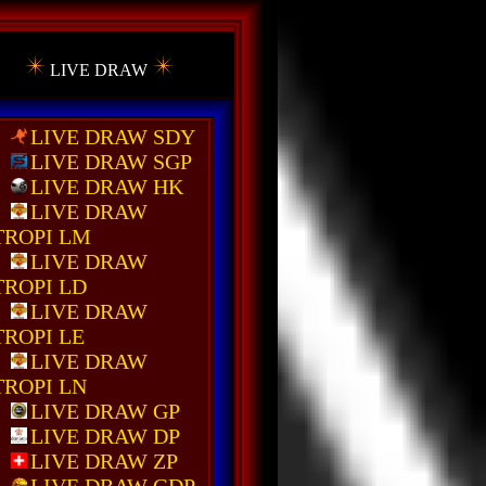
LIVE DRAW
LIVE DRAW SDY
LIVE DRAW SGP
LIVE DRAW HK
LIVE DRAW
TROPI LM
LIVE DRAW
TROPI LD
LIVE DRAW
TROPI LE
LIVE DRAW
TROPI LN
LIVE DRAW GP
LIVE DRAW DP
LIVE DRAW ZP