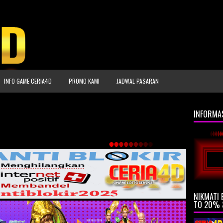
INFO GAME CERIA4D
PROMO KAMI
JADWAL PASARAN
INFORMAS
NIKMATI
TO 20% 