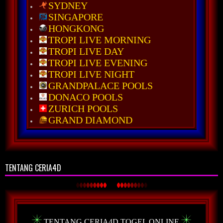
SYDNEY
SINGAPORE
HONGKONG
TROPI LIVE MORNING
TROPI LIVE DAY
TROPI LIVE EVENING
TROPI LIVE NIGHT
GRANDPALACE POOLS
DONACO POOLS
ZURICH POOLS
GRAND DIAMOND
TENTANG CERIA4D
TENTANG CERIA4D TOGEL ONLINE