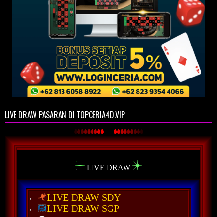
LIVE DRAW PASARAN DI TOPCERIA4D.VIP
LIVE DRAW
LIVE DRAW SDY
LIVE DRAW SGP