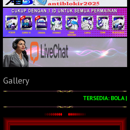
Gallery
TERSEDIA: BOLA | CASINO