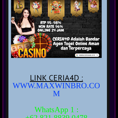
LINK CERIA4D :
WWW.MAXWINBRO.CO
M
WhatsApp 1 :
+62 821 8839 0478