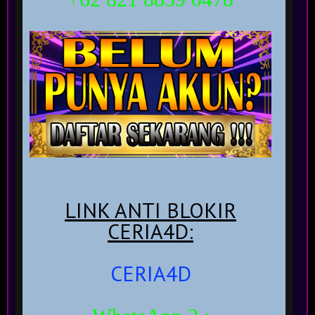
LINK ANTI BLOKIR
CERIA4D:
CERIA4D