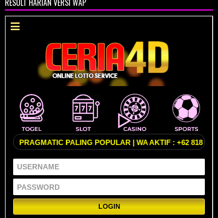
RESULT HARIAN VERSI WAP