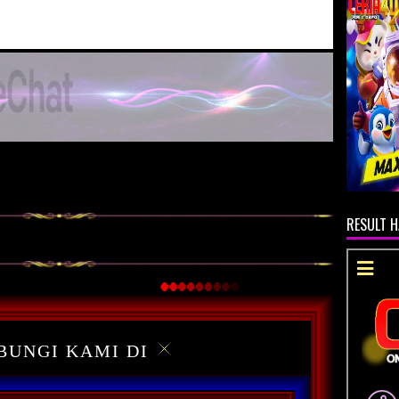
RESULT H
BUNGI KAMI DI