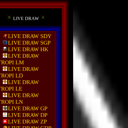
LIVE DRAW
LIVE DRAW SDY
LIVE DRAW SGP
LIVE DRAW HK
LIVE DRAW
TROPI LM
LIVE DRAW
TROPI LD
LIVE DRAW
TROPI LE
LIVE DRAW
TROPI LN
LIVE DRAW GP
LIVE DRAW DP
LIVE DRAW ZP