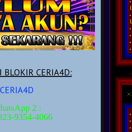
I BLOKIR CERIA4D:
CERIA4D
hatsApp 2 :
823-9354-4066