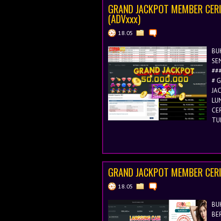
GRAND JACKPOT MEMBER CERI
(ADVxxx)
18.05
BUK
SE
##
# 
JA
LU
CE
TU
GRAND JACKPOT MEMBER CERI
18.05
BU
BE