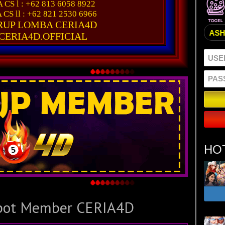
CS l : +62 813 6058 8922
CS ll : +62 821 2530 6966
UP LOMBA CERIA4D
CERIA4D.OFFICIAL
kpot Member CERIA4D