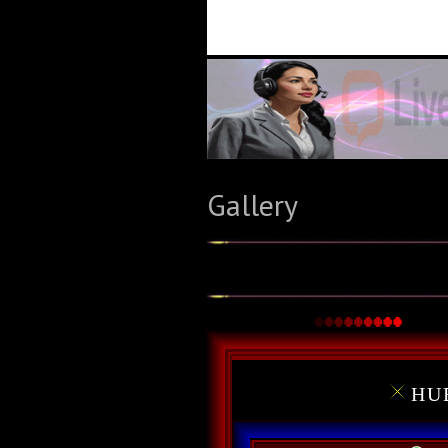
Gallery
 6966 <
HU