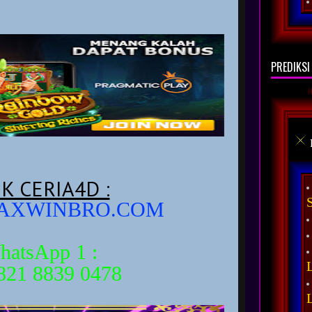
PREDIKSI
K CERIA4D :
AXWINBRO.COM
hatsApp 1 :
821 8839 0478