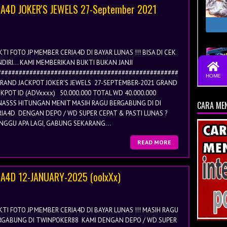
A4D JOKER'S JEWELS 27-September 2021
TI FOTO JP MEMBER CERIA4D DI BAYAR LUNAS !!! BISA DI CEK
NDIRI... KAMI MEMBERIKAN BUKTI BUKAN JANJI
###################################################
GRAND JACKPOT JOKER'S JEWELS 27-SEPTEMBER-2021 GRAND
CKPOT ID (ADVxxxx) 50.000.000 TOTAL WD 40.000.000
NASSS HITUNGAN MENIT MASIH RAGU BERGABUNG DI DI
CARA MEN
RIA4D DENGAN DEPO / WD SUPER CEPAT & PASTI LUNAS ?
NGGU APA LAGI, GABUNG SEKARANG...
READ MORE
A4D 12-JANUARY-2025 (oolxXx)
KTI FOTO JP MEMBER CERIA4D DI BAYAR LUNAS !!! MASIH RAGU
RGABUNG DI TWINPOKER88 KAMI DENGAN DEPO / WD SUPER