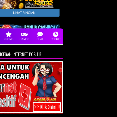
CEGAH INTERNET POSITIF