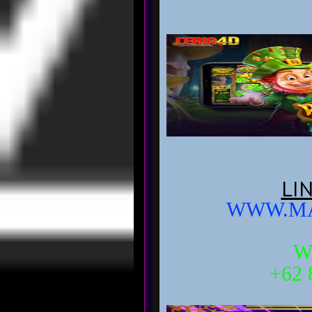
LIN
WWW.M
W
+62 