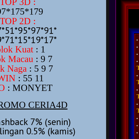
TOP 3D :
97*175*179
TOP 2D :
7*51*95*97*91*
9*71*15*19*17*
lok Kuat
: 1
ok Macau
: 9 7
k Naga
: 5 9 7
WIN
: 55 11
O
: MONYET
PROMO CERIA4D
shback 7% (senin)
lingan 0.5% (kamis)