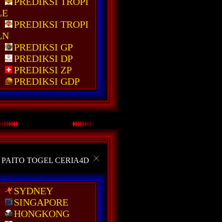
PREDIKSI TROPI
LE
PREDIKSI TROPI
LN
PREDIKSI GP
PREDIKSI DP
PREDIKSI ZP
PREDIKSI GDP
PAITO TOGEL CERIA4D
SYDNEY
SINGAPORE
HONGKONG