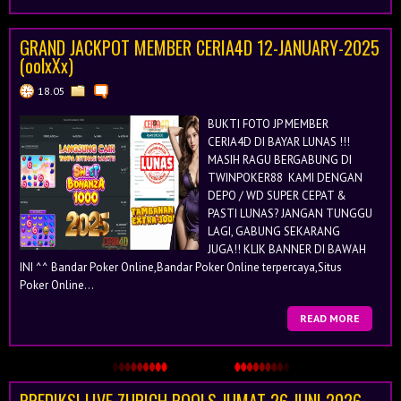
GRAND JACKPOT MEMBER CERIA4D 12-JANUARY-2025
(oolxXx)
18.05
BUKTI FOTO JP MEMBER
CERIA4D DI BAYAR LUNAS !!!
MASIH RAGU BERGABUNG DI
TWINPOKER88 KAMI DENGAN
DEPO / WD SUPER CEPAT &
PASTI LUNAS? JANGAN TUNGGU
LAGI, GABUNG SEKARANG
JUGA!! KLIK BANNER DI BAWAH
INI ^^ Bandar Poker Online,Bandar Poker Online terpercaya,Situs
Poker Online...
READ MORE
PREDIKSI LIVE ZURICH POOLS JUMAT 26 JUNI 2026