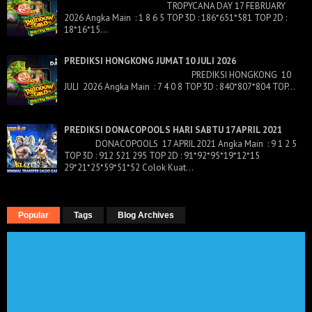
TROPYCANA DAY 17 FEBRUARY
2026 Angka Main : 1 8 6 5 TOP 3D : 186*651*581 TOP 2D :
18*16*15...
PREDIKSI HONGKONG JUMAT 10 JULI 2026
PREDIKSI HONGKONG 10
JULI 2026 Angka Main : 7 4 0 8 TOP 3D : 840*807*804 TOP...
PREDIKSI DONACOPOOLS HARI SABTU 17 APRIL 2021
DONACOPOOLS 17 APRIL 2021 Angka Main : 9 1 2 5
TOP 3D : 912 521 295 TOP 2D : 91*92*95*19*12*15
29*21*25*59*51*52 Colok Kuat...
Popular
Tags
Blog Archives