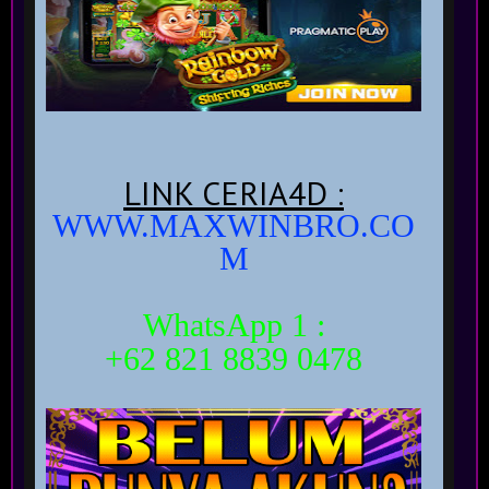
LINK CERIA4D :
WWW.MAXWINBRO.CO
M
WhatsApp 1 :
+62 821 8839 0478