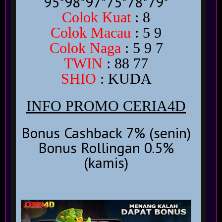
95*98*97*75*78*79*
Colok Kuat
: 8
Colok Macau
: 5 9
Colok Naga
: 5 9 7
TWIN
: 88 77
SHIO
: KUDA
INFO PROMO CERIA4D
Bonus Cashback 7% (senin)
Bonus Rollingan 0.5%
(kamis)