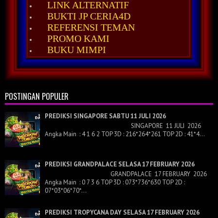
LINK ALTERNATIF
BUKTI JP CERIA4D
REFERENSI TEMAN
PROMO KAMI
BUKU MIMPI
POSTINGAN POPULER
PREDIKSI SINGAPORE SABTU 11 JULI 2026
SINGAPORE 11 JULI 2026
Angka Main : 4 1 6 2 TOP 3D : 216*264*261 TOP 2D : 41*4...
PREDIKSI GRANDPALACE SELASA 17 FEBRUARY 2026
GRANDPALACE 17 FEBRUARY 2026
Angka Main : 0 7 3 6 TOP 3D : 073*736*630 TOP 2D :
07*03*06*70*...
PREDIKSI TROPYCANA DAY SELASA 17 FEBRUARY 2026