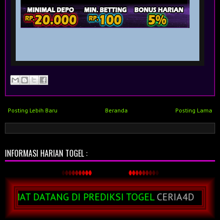
Posting Lebih Baru
Beranda
Posting Lama
INFORMASI HARIAN TOGEL :
TANG DI PREDIKSI TOGEL
CERIA4D