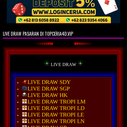
LIVE DRAW PASARAN DI TOPCERIA4D.VIP
LIVE DRAW
LIVE DRAW SDY
LIVE DRAW SGP
LIVE DRAW HK
LIVE DRAW TROPI LM
LIVE DRAW TROPI LD
LIVE DRAW TROPI LE
LIVE DRAW TROPI LN