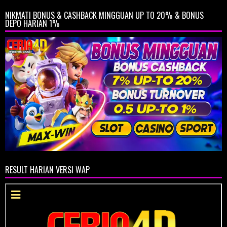
NIKMATI BONUS & CASHBACK MINGGUAN UP TO 20% & BONUS
DEPO HARIAN 1%
RESULT HARIAN VERSI WAP