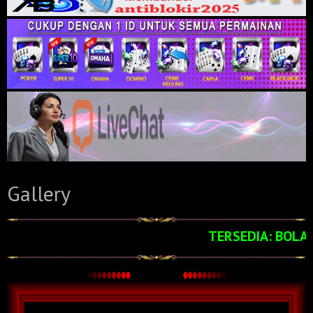
Gallery
TERSEDIA: BOLA | CASIN