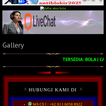
Gallery
TERSEDIA: BOLA | CASINO |
HUBUNGI KAMI DI
WA CS l : +62 813 6058 8922