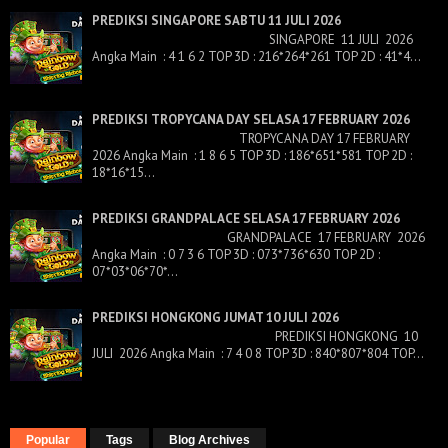
PREDIKSI SINGAPORE SABTU 11 JULI 2026
SINGAPORE 11 JULI 2026
Angka Main : 4 1 6 2 TOP 3D : 216*264*261 TOP 2D : 41*4...
PREDIKSI TROPYCANA DAY SELASA 17 FEBRUARY 2026
TROPYCANA DAY 17 FEBRUARY
2026 Angka Main : 1 8 6 5 TOP 3D : 186*651*581 TOP 2D :
18*16*15...
PREDIKSI GRANDPALACE SELASA 17 FEBRUARY 2026
GRANDPALACE 17 FEBRUARY 2026
Angka Main : 0 7 3 6 TOP 3D : 073*736*630 TOP 2D :
07*03*06*70*...
PREDIKSI HONGKONG JUMAT 10 JULI 2026
PREDIKSI HONGKONG 10
JULI 2026 Angka Main : 7 4 0 8 TOP 3D : 840*807*804 TOP...
Popular
Tags
Blog Archives