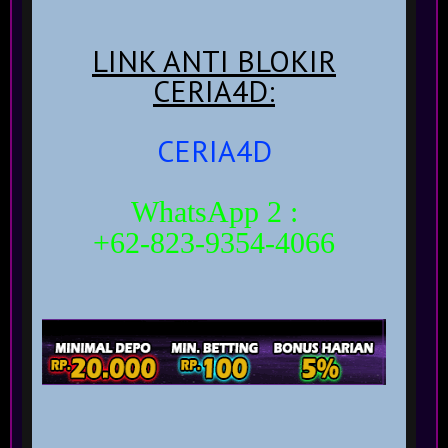
LINK ANTI BLOKIR
CERIA4D:
CERIA4D
WhatsApp 2 :
+62-823-9354-4066