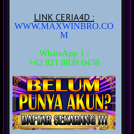
LINK CERIA4D :
WWW.MAXWINBRO.CO
M
WhatsApp 1 :
+62 821 8839 0478