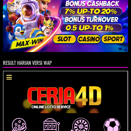
RESULT HARIAN VERSI WAP