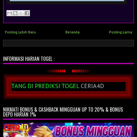
Posting Lebih Baru
Beranda
Posting Lama
INFORMASI HARIAN TOGEL :
DI PREDIKSI TOGEL
CERIA4D
NIKMATI BONUS & CASHBACK MINGGUAN UP TO 20% & BONUS
DEPO HARIAN 1%