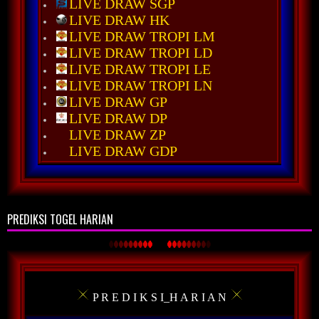
LIVE DRAW SGP
LIVE DRAW HK
LIVE DRAW TROPI LM
LIVE DRAW TROPI LD
LIVE DRAW TROPI LE
LIVE DRAW TROPI LN
LIVE DRAW GP
LIVE DRAW DP
LIVE DRAW ZP
LIVE DRAW GDP
PREDIKSI TOGEL HARIAN
P R E D I K S I_H A R I A N