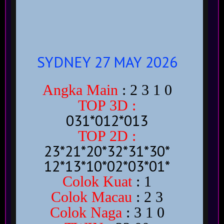
SYDNEY 27 MAY 2026
Angka Main
: 2 3 1 0
TOP 3D :
031*012*013
TOP 2D :
23*21*20*32*31*30*
12*13*10*02*03*01*
Colok Kuat
: 1
Colok Macau
: 2 3
Colok Naga
: 3 1 0