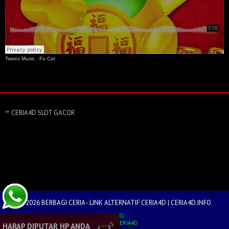
Tweex Music
·
Fu Cat
CERIA4D SLOT GACOR
©
2026
BERBAGI CERIA - LINK ALTERNATIF CERIA4D
|
CERIA4D.INFO
CERIA4D
-
PREDIKSI CERIA4D
HARAP DIPUTAR HP ANDA