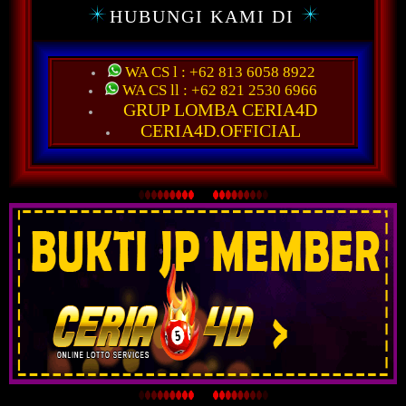
HUBUNGI KAMI DI
WA CS l : +62 813 6058 8922
WA CS ll : +62 821 2530 6966
GRUP LOMBA CERIA4D
CERIA4D.OFFICIAL