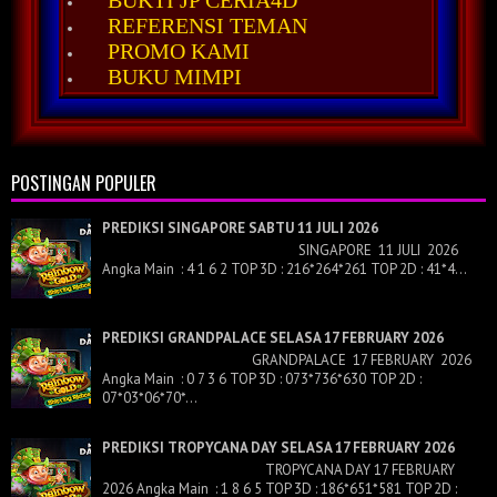
BUKTI JP CERIA4D
REFERENSI TEMAN
PROMO KAMI
BUKU MIMPI
POSTINGAN POPULER
PREDIKSI SINGAPORE SABTU 11 JULI 2026
SINGAPORE 11 JULI 2026
Angka Main : 4 1 6 2 TOP 3D : 216*264*261 TOP 2D : 41*4...
PREDIKSI GRANDPALACE SELASA 17 FEBRUARY 2026
GRANDPALACE 17 FEBRUARY 2026
Angka Main : 0 7 3 6 TOP 3D : 073*736*630 TOP 2D :
07*03*06*70*...
PREDIKSI TROPYCANA DAY SELASA 17 FEBRUARY 2026
TROPYCANA DAY 17 FEBRUARY
2026 Angka Main : 1 8 6 5 TOP 3D : 186*651*581 TOP 2D :