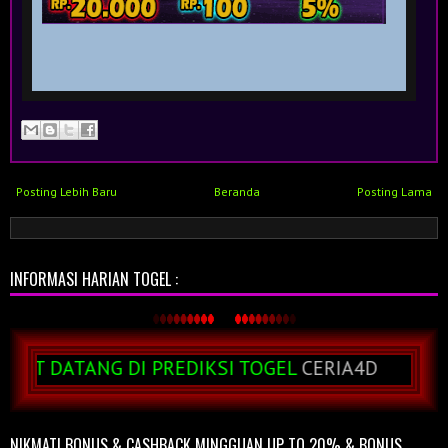
Posting Lebih Baru
Beranda
Posting Lama
INFORMASI HARIAN TOGEL :
NG DI PREDIKSI TOGEL
CERIA4D
NIKMATI BONUS & CASHBACK MINGGUAN UP TO 20% & BONUS