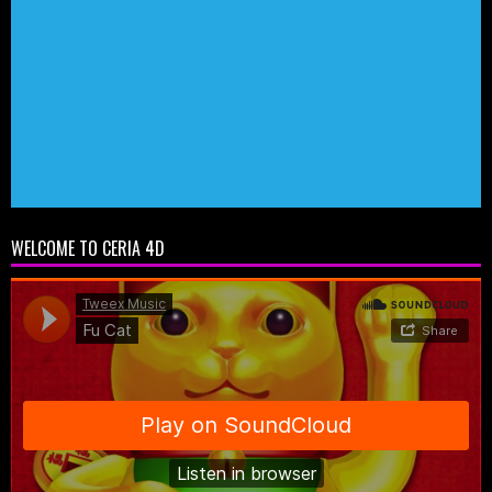
WELCOME TO CERIA 4D