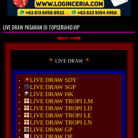
LIVE DRAW PASARAN DI TOPCERIA4D.VIP
LIVE DRAW
LIVE DRAW SDY
LIVE DRAW SGP
LIVE DRAW HK
LIVE DRAW TROPI LM
LIVE DRAW TROPI LD
LIVE DRAW TROPI LE
LIVE DRAW TROPI LN
LIVE DRAW GP
LIVE DRAW DP