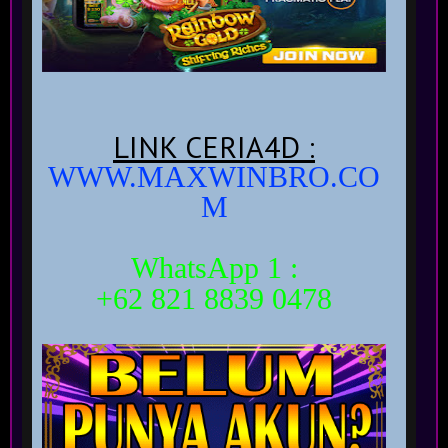
LINK CERIA4D :
WWW.MAXWINBRO.CO
M
WhatsApp 1 :
+62 821 8839 0478