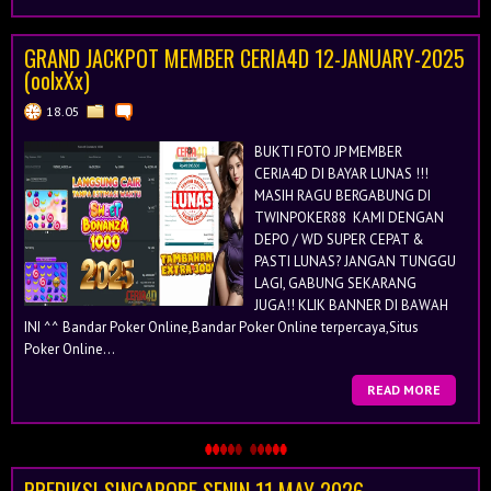
GRAND JACKPOT MEMBER CERIA4D 12-JANUARY-2025
(oolxXx)
18.05
BUKTI FOTO JP MEMBER
CERIA4D DI BAYAR LUNAS !!!
MASIH RAGU BERGABUNG DI
TWINPOKER88 KAMI DENGAN
DEPO / WD SUPER CEPAT &
PASTI LUNAS? JANGAN TUNGGU
LAGI, GABUNG SEKARANG
JUGA!! KLIK BANNER DI BAWAH
INI ^^ Bandar Poker Online,Bandar Poker Online terpercaya,Situs
Poker Online...
READ MORE
PREDIKSI SINGAPORE SENIN 11 MAY 2026