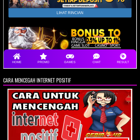
CARA MENCEGAH INTERNET POSITIF