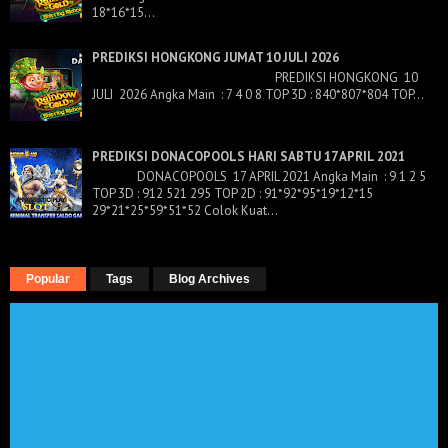
18*16*15...
PREDIKSI HONGKONG JUMAT 10 JULI 2026
PREDIKSI HONGKONG 10
JULI 2026 Angka Main : 7 4 0 8 TOP 3D : 840*807*804 TOP...
PREDIKSI DONACOPOOLS HARI SABTU 17 APRIL 2021
DONACOPOOLS 17 APRIL 2021 Angka Main : 9 1 2 5
TOP 3D : 912 521 295 TOP 2D : 91*92*95*19*12*15
29*21*25*59*51*52 Colok Kuat...
Popular
Tags
Blog Archives