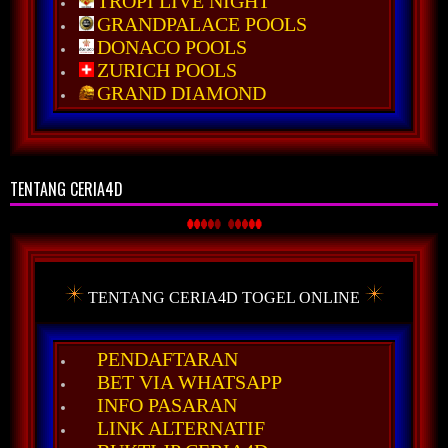
TROPI LIVE NIGHT
GRANDPALACE POOLS
DONACO POOLS
ZURICH POOLS
GRAND DIAMOND
TENTANG CERIA4D
TENTANG CERIA4D TOGEL ONLINE
PENDAFTARAN
BET VIA WHATSAPP
INFO PASARAN
LINK ALTERNATIF