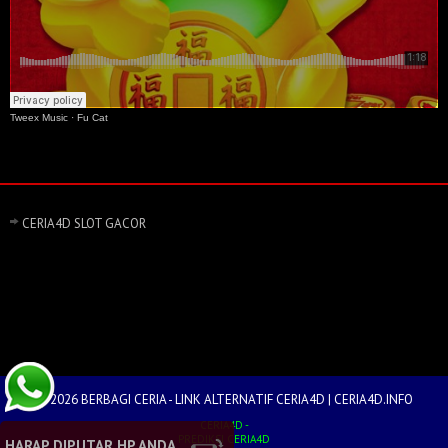
Tweex Music
·
Fu Cat
CERIA4D SLOT GACOR
©
2026
BERBAGI CERIA - LINK ALTERNATIF CERIA4D
|
CERIA4D.INFO
CERIA4D
-
PREDIKSI CERIA4D
HARAP DIPUTAR HP ANDA