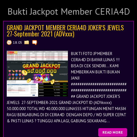
Bukti Jackpot Member CERIA4D
GRAND JACKPOT MEMBER CERIA4D JOKER'S JEWELS
27-September 2021 (ADVxxx)
18.05
BUKTI FOTO JP MEMBER
CERIA4D DI BAYAR LUNAS !!!
BISA DI CEK SENDIRI... KAMI
MEMBERIKAN BUKTI BUKAN
JANJI
##########################
##########################
## GRAND JACKPOT JOKER'S
JEWELS 27-SEPTEMBER-2021 GRAND JACKPOT ID (ADVxxxx)
50.000.000 TOTAL WD 40.000.000 LUNASSS HITUNGAN MENIT MASIH
RAGU BERGABUNG DI DI CERIA4D DENGAN DEPO / WD SUPER CEPAT
& PASTI LUNAS ? TUNGGU APA LAGI, GABUNG SEKARANG...
READ MORE