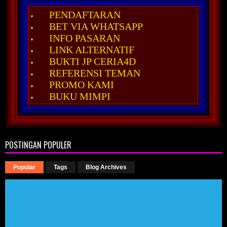
PENDAFTARAN
BET VIA WHATSAPP
INFO PASARAN
LINK ALTERNATIF
BUKTI JP CERIA4D
REFERENSI TEMAN
PROMO KAMI
BUKU MIMPI
POSTINGAN POPULER
Popular
Tags
Blog Archives