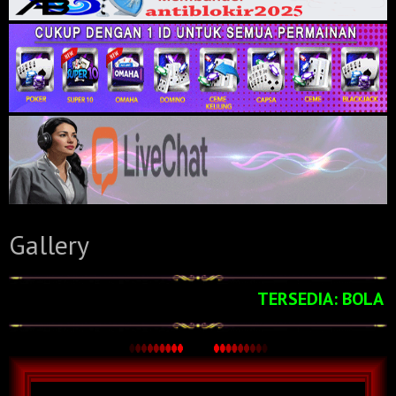
Gallery
TERSEDIA: BOLA | CASIN