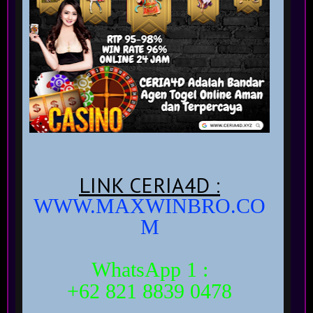
LINK CERIA4D :
WWW.MAXWINBRO.CO
M
WhatsApp 1 :
+62 821 8839 0478