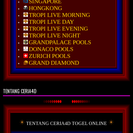
SINGAPORE
HONGKONG
TROPI LIVE MORNING
TROPI LIVE DAY
TROPI LIVE EVENING
TROPI LIVE NIGHT
GRANDPALACE POOLS
DONACO POOLS
ZURICH POOLS
GRAND DIAMOND
TENTANG CERIA4D
TENTANG CERIA4D TOGEL ONLINE