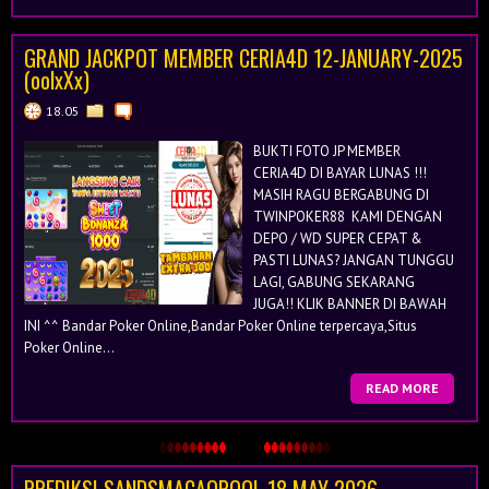
GRAND JACKPOT MEMBER CERIA4D 12-JANUARY-2025
(oolxXx)
18.05
BUKTI FOTO JP MEMBER
CERIA4D DI BAYAR LUNAS !!!
MASIH RAGU BERGABUNG DI
TWINPOKER88 KAMI DENGAN
DEPO / WD SUPER CEPAT &
PASTI LUNAS? JANGAN TUNGGU
LAGI, GABUNG SEKARANG
JUGA!! KLIK BANNER DI BAWAH
INI ^^ Bandar Poker Online,Bandar Poker Online terpercaya,Situs
Poker Online...
READ MORE
PREDIKSI SANDSMACAOPOOL 18 MAY 2026