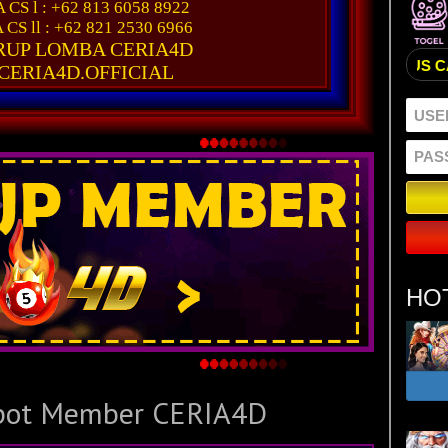
CS l : +62 813 6058 8922
CS ll : +62 821 2530 6966
UP LOMBA CERIA4D
CERIA4D.OFFICIAL
kpot Member CERIA4D