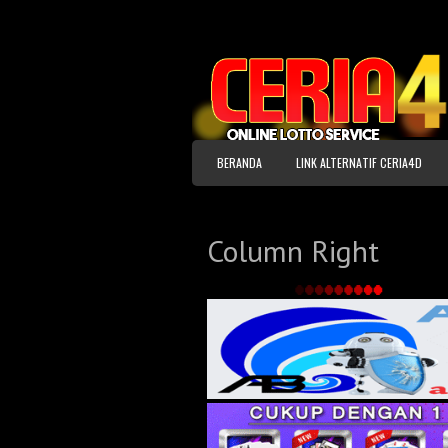
BERANDA
LINK ALTERNATIF CERIA4D
Column Right