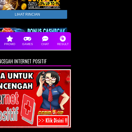
CEGAH INTERNET POSITIF