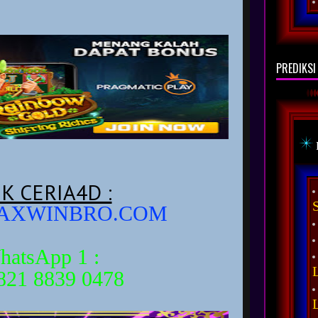
PREDIKSI
K CERIA4D :
AXWINBRO.COM
hatsApp 1 :
821 8839 0478