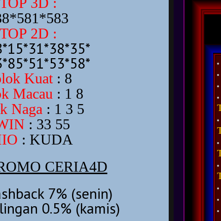
TOP 3D :
38*581*583
TOP 2D :
8*15*31*38*35*
3*85*51*53*58*
lok Kuat
: 8
ok Macau
: 1 8
k Naga
: 1 3 5
WIN
: 33 55
HIO
: KUDA
PROMO CERIA4D
shback 7% (senin)
lingan 0.5% (kamis)