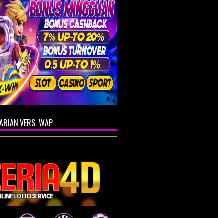
ARIAN VERSI WAP