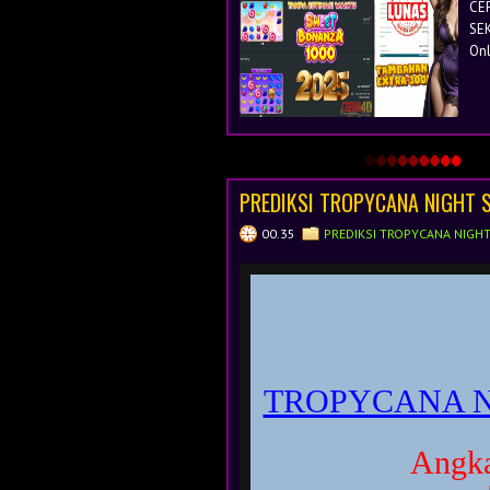
CE
SE
Onl
PREDIKSI TROPYCANA NIGHT S
00.35
PREDIKSI TROPYCANA NIGH
TROPYCANA N
Angk