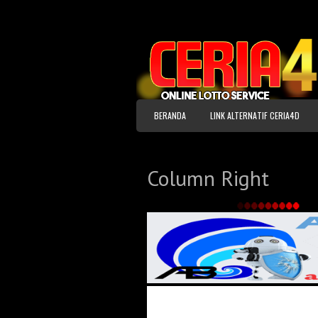
BERANDA
LINK ALTERNATIF CERIA4D
Column Right