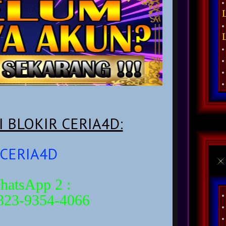
I BLOKIR CERIA4D:
CERIA4D
hatsApp 2 :
823-9354-4066