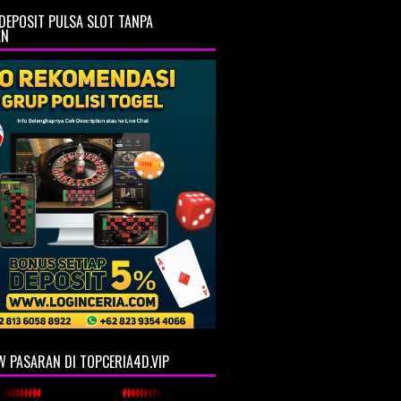
DEPOSIT PULSA SLOT TANPA
AN
W PASARAN DI TOPCERIA4D.VIP