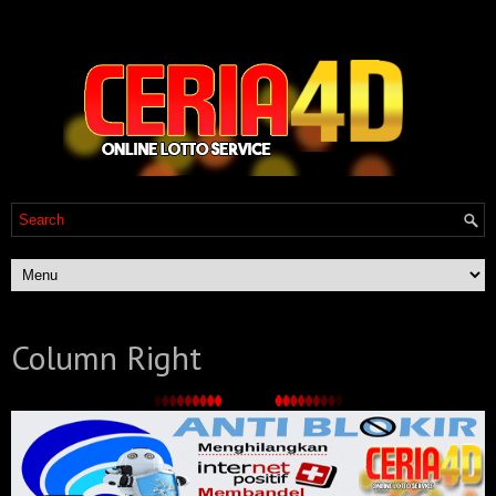
Column Right