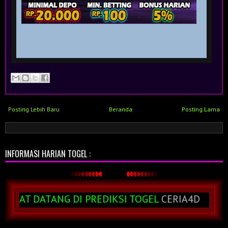
Posting Lebih Baru
Beranda
Posting Lama
INFORMASI HARIAN TOGEL :
TANG DI PREDIKSI TOGEL
CERIA4D