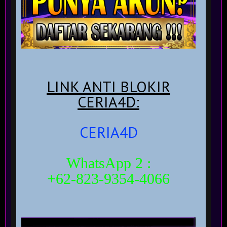
LINK ANTI BLOKIR
CERIA4D:
CERIA4D
WhatsApp 2 :
+62-823-9354-4066