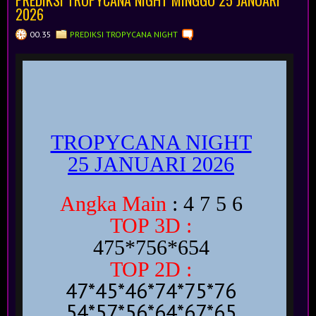
2026
00.35
PREDIKSI TROPYCANA NIGHT
TROPYCANA NIGHT
25
JANUARI
2026
Angka Main
: 4 7 5 6
TOP 3D :
475*756*654
TOP 2D :
47*45*46*74*75*76
54*57*56*64*67*65