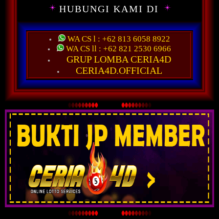
HUBUNGI KAMI DI
WA CS l : +62 813 6058 8922
WA CS ll : +62 821 2530 6966
GRUP LOMBA CERIA4D
CERIA4D.OFFICIAL