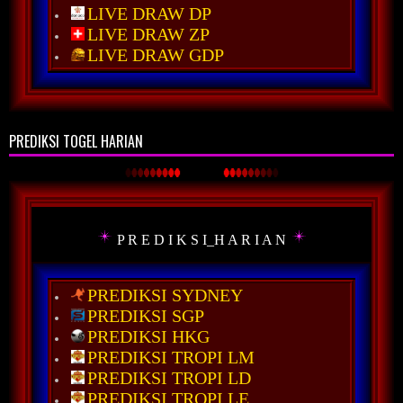
LIVE DRAW DP
LIVE DRAW ZP
LIVE DRAW GDP
PREDIKSI TOGEL HARIAN
P R E D I K S I_H A R I A N
PREDIKSI SYDNEY
PREDIKSI SGP
PREDIKSI HKG
PREDIKSI TROPI LM
PREDIKSI TROPI LD
PREDIKSI TROPI LE