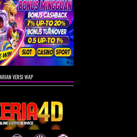
ARIAN VERSI WAP