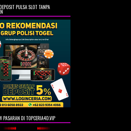
DEPOSIT PULSA SLOT TANPA
AN
W PASARAN DI TOPCERIA4D.VIP