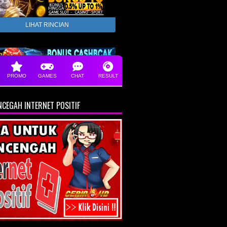
CEGAH INTERNET POSITIF