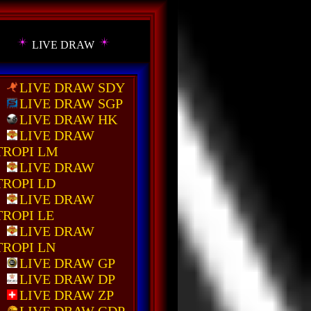
LIVE DRAW
LIVE DRAW SDY
LIVE DRAW SGP
LIVE DRAW HK
LIVE DRAW
TROPI LM
LIVE DRAW
TROPI LD
LIVE DRAW
TROPI LE
LIVE DRAW
TROPI LN
LIVE DRAW GP
LIVE DRAW DP
LIVE DRAW ZP