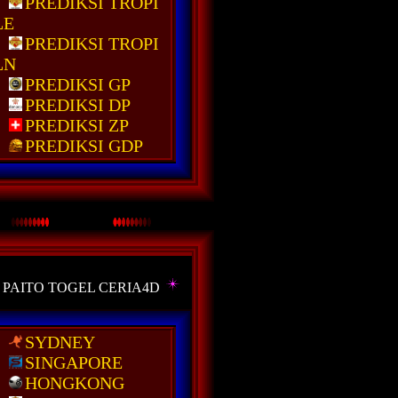
PREDIKSI TROPI
LE
PREDIKSI TROPI
LN
PREDIKSI GP
PREDIKSI DP
PREDIKSI ZP
PREDIKSI GDP
PAITO TOGEL CERIA4D
SYDNEY
SINGAPORE
HONGKONG