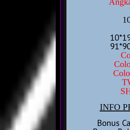
Angk
1
10*1
91*9
Co
Col
Colo
T
S
INFO 
Bonus Ca