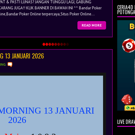
PAT & PASTI LUNAS? JANGAN TUNGGU LAGI, GABUNG
CERIA4D 
KARANG JUGA!! KLIK BANNER DI BAWAH INI ^^ Bandar Poker
POTONG
ine,Bandar Poker Online terpercaya,Situs Poker Online...
READ MORE
G 13 JANUARI 2026
ING
MORNING 13 JANUARI
2026
LIVE DRA