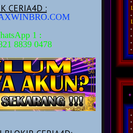
K CERIA4D :
AXWINBRO.COM
hatsApp 1 :
821 8839 0478