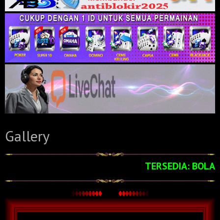
Gallery
TERSEDIA: BOLA | CASIN