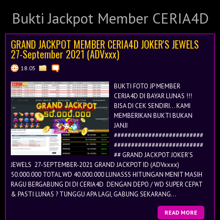
Bukti Jackpot Member CERIA4D
GRAND JACKPOT MEMBER CERIA4D JOKER'S JEWELS
27-September 2021 (ADVxxx)
18.05
BUKTI FOTO JP MEMBER
CERIA4D DI BAYAR LUNAS !!!
BISA DI CEK SENDIRI... KAMI
MEMBERIKAN BUKTI BUKAN
JANJI
##########################
##########################
## GRAND JACKPOT JOKER'S
JEWELS 27-SEPTEMBER-2021 GRAND JACKPOT ID (ADVxxxx)
50.000.000 TOTAL WD 40.000.000 LUNASSS HITUNGAN MENIT MASIH
RAGU BERGABUNG DI DI CERIA4D DENGAN DEPO / WD SUPER CEPAT
& PASTI LUNAS ? TUNGGU APA LAGI, GABUNG SEKARANG...
READ MORE