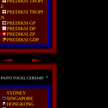
PREDIKSI TROPI
LE
PREDIKSI TROPI
LN
PREDIKSI GP
PREDIKSI DP
PREDIKSI ZP
PREDIKSI GDP
PAITO TOGEL CERIA4D
SYDNEY
SINGAPORE
HONGKONG