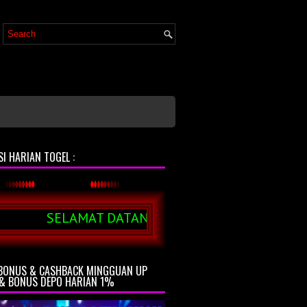
I HARIAN TOGEL :
ELAMAT DATANG DI PREDIKSI TOGEL
CERIA4D
 BONUS & CASHBACK MINGGUAN UP
& BONUS DEPO HARIAN 1%