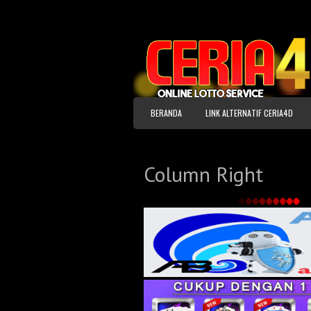
BERANDA
LINK ALTERNATIF CERIA4D
Column Right