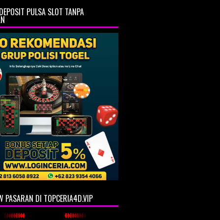
DEPOSIT PULSA SLOT TANPA
AN
W PASARAN DI TOPCERIA4D.VIP