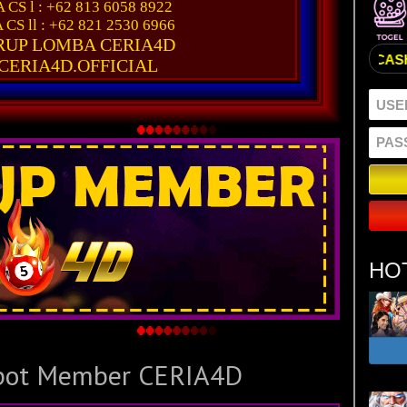
CS l : +62 813 6058 8922
CS ll : +62 821 2530 6966
UP LOMBA CERIA4D
CERIA4D.OFFICIAL
kpot Member CERIA4D