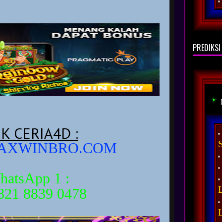
PREDIKSI
K CERIA4D :
AXWINBRO.COM
hatsApp 1 :
821 8839 0478