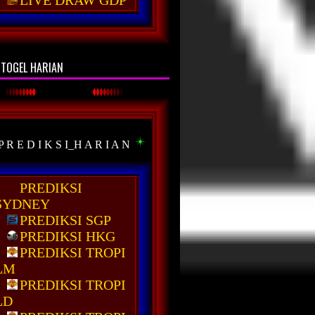
LIVE DRAW GDP
 TOGEL HARIAN
P R E D I K S I_H A R I A N
PREDIKSI
SYDNEY
PREDIKSI SGP
PREDIKSI HKG
PREDIKSI TROPI
LM
PREDIKSI TROPI
LD