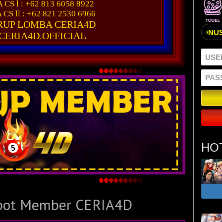
CS l : +62 813 6058 8922
CS ll : +62 821 2530 6966
UP LOMBA CERIA4D
CERIA4D.OFFICIAL
kpot Member CERIA4D