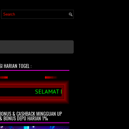
I HARIAN TOGEL :
SELAMAT DATANG DI PREDIKSI TOGEL
CERIA4
 BONUS & CASHBACK MINGGUAN UP
& BONUS DEPO HARIAN 1%