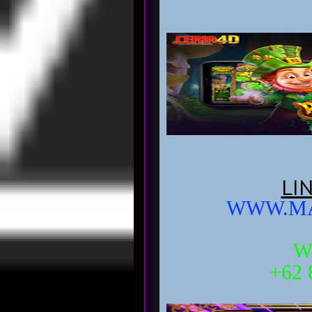
LIN
WWW.M
W
+62 