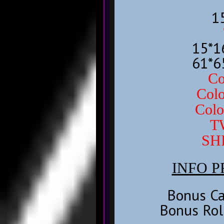
1
15*1
61*6
Co
Col
Colo
T
SH
INFO 
Bonus Ca
Bonus Rol