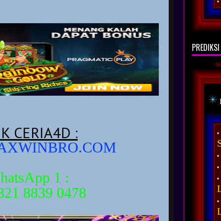
PREDIKSI
K CERIA4D :
AXWINBRO.COM
hatsApp 1 :
821 8839 0478