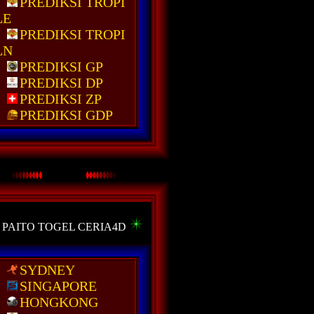
PREDIKSI TROPI
LE
PREDIKSI TROPI
LN
PREDIKSI GP
PREDIKSI DP
PREDIKSI ZP
PREDIKSI GDP
PAITO TOGEL CERIA4D
SYDNEY
SINGAPORE
HONGKONG