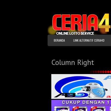
BERANDA
LINK ALTERNATIF CERIA4D
Column Right