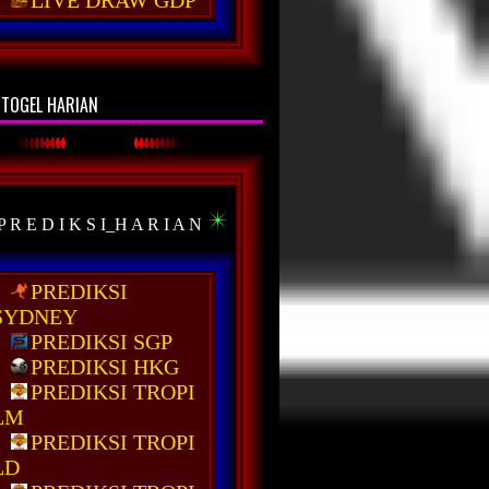
LIVE DRAW GDP
 TOGEL HARIAN
P R E D I K S I_H A R I A N
PREDIKSI
SYDNEY
PREDIKSI SGP
PREDIKSI HKG
PREDIKSI TROPI
LM
PREDIKSI TROPI
LD