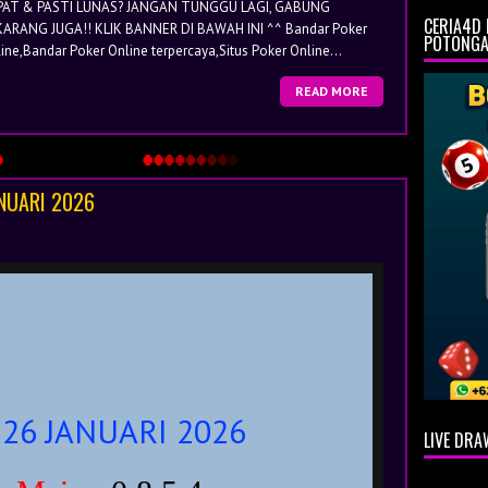
PAT & PASTI LUNAS? JANGAN TUNGGU LAGI, GABUNG
CERIA4D 
KARANG JUGA!! KLIK BANNER DI BAWAH INI ^^ Bandar Poker
POTONG
ine,Bandar Poker Online terpercaya,Situs Poker Online...
READ MORE
ANUARI 2026
26 JANUARI 2026
LIVE DRA