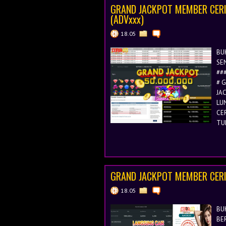
GRAND JACKPOT MEMBER CERI
(ADVxxx)
18.05
BUK
SE
##
# 
JA
LU
CE
TU
GRAND JACKPOT MEMBER CERI
18.05
BU
BE