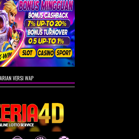
ARIAN VERSI WAP