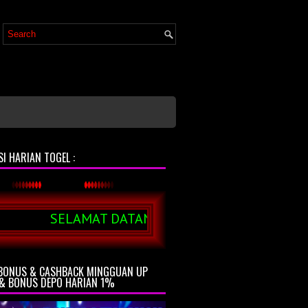
I HARIAN TOGEL :
ELAMAT DATANG DI PREDIKSI TOGEL
CERIA4D
 BONUS & CASHBACK MINGGUAN UP
& BONUS DEPO HARIAN 1%