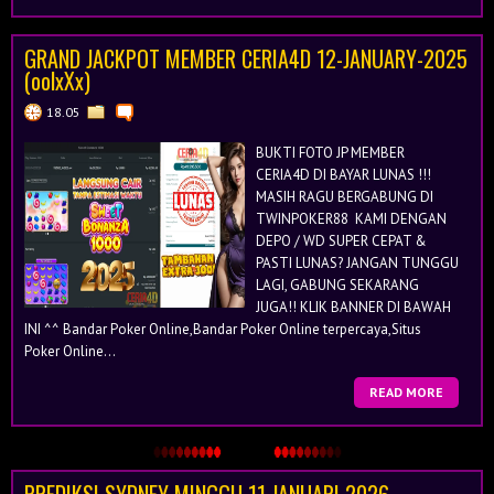
GRAND JACKPOT MEMBER CERIA4D 12-JANUARY-2025
(oolxXx)
18.05
BUKTI FOTO JP MEMBER
CERIA4D DI BAYAR LUNAS !!!
MASIH RAGU BERGABUNG DI
TWINPOKER88 KAMI DENGAN
DEPO / WD SUPER CEPAT &
PASTI LUNAS? JANGAN TUNGGU
LAGI, GABUNG SEKARANG
JUGA!! KLIK BANNER DI BAWAH
INI ^^ Bandar Poker Online,Bandar Poker Online terpercaya,Situs
Poker Online...
READ MORE
PREDIKSI SYDNEY MINGGU 11 JANUARI 2026