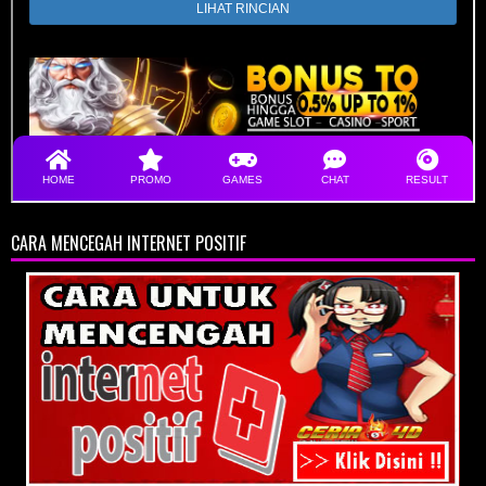
CARA MENCEGAH INTERNET POSITIF