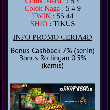
Colok Macau
: 5 4
Colok Naga
: 5 4 9
TWIN
: 55 44
SHIO
: TIKUS
INFO PROMO CERIA4D
Bonus Cashback 7% (senin)
Bonus Rollingan 0.5%
(kamis)