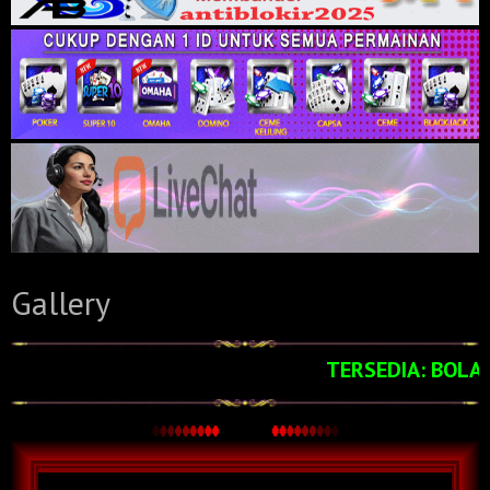
Gallery
TERSEDIA: BOLA | CASIN