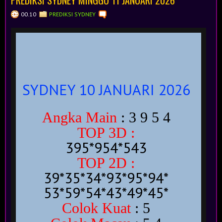
00.10
PREDIKSI SYDNEY
SYDNEY 10 JANUARI 2026
Angka Main
: 3 9 5 4
TOP 3D :
395*954*543
TOP 2D :
39*35*34*93*95*94*
53*59*54*43*49*45*
Colok Kuat
: 5