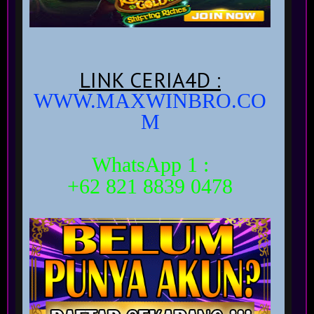
LINK CERIA4D :
WWW.MAXWINBRO.CO
M
WhatsApp 1 :
+62 821 8839 0478