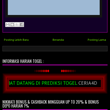
Posting Lebih Baru
Beranda
Posting Lama
INFORMASI HARIAN TOGEL :
TANG DI PREDIKSI TOGEL
CERIA4D
NIKMATI BONUS & CASHBACK MINGGUAN UP TO 20% & BONUS
DEPO HARIAN 1%