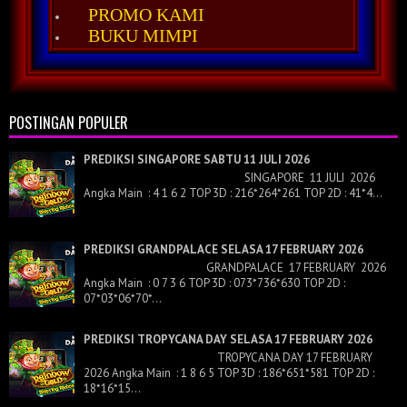
PROMO KAMI
BUKU MIMPI
POSTINGAN POPULER
PREDIKSI SINGAPORE SABTU 11 JULI 2026
SINGAPORE 11 JULI 2026
Angka Main : 4 1 6 2 TOP 3D : 216*264*261 TOP 2D : 41*4...
PREDIKSI GRANDPALACE SELASA 17 FEBRUARY 2026
GRANDPALACE 17 FEBRUARY 2026
Angka Main : 0 7 3 6 TOP 3D : 073*736*630 TOP 2D :
07*03*06*70*...
PREDIKSI TROPYCANA DAY SELASA 17 FEBRUARY 2026
TROPYCANA DAY 17 FEBRUARY
2026 Angka Main : 1 8 6 5 TOP 3D : 186*651*581 TOP 2D :
18*16*15...