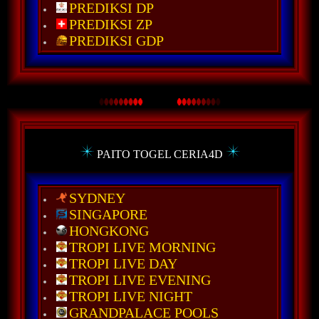
PREDIKSI DP
PREDIKSI ZP
PREDIKSI GDP
PAITO TOGEL CERIA4D
SYDNEY
SINGAPORE
HONGKONG
TROPI LIVE MORNING
TROPI LIVE DAY
TROPI LIVE EVENING
TROPI LIVE NIGHT
GRANDPALACE POOLS