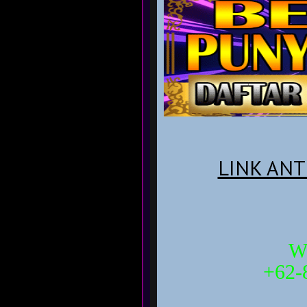
LINK ANT
W
+62-