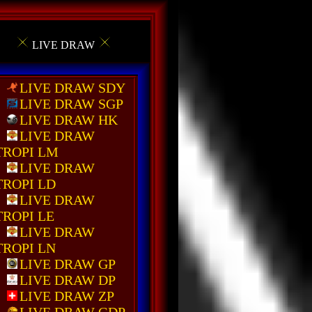
LIVE DRAW
LIVE DRAW SDY
LIVE DRAW SGP
LIVE DRAW HK
LIVE DRAW
TROPI LM
LIVE DRAW
TROPI LD
LIVE DRAW
TROPI LE
LIVE DRAW
TROPI LN
LIVE DRAW GP
LIVE DRAW DP
LIVE DRAW ZP