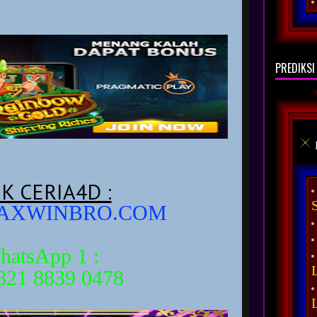
PREDIKSI
K CERIA4D :
AXWINBRO.COM
hatsApp 1 :
821 8839 0478