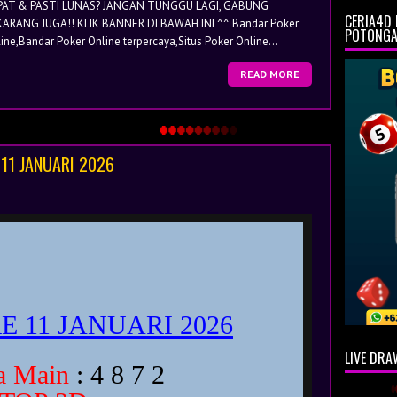
PAT & PASTI LUNAS? JANGAN TUNGGU LAGI, GABUNG
CERIA4D 
KARANG JUGA!! KLIK BANNER DI BAWAH INI ^^ Bandar Poker
POTONG
ine,Bandar Poker Online terpercaya,Situs Poker Online...
READ MORE
11 JANUARI 2026
E 11
JANUARI 2026
LIVE DRA
a Main
: 4 8 7 2