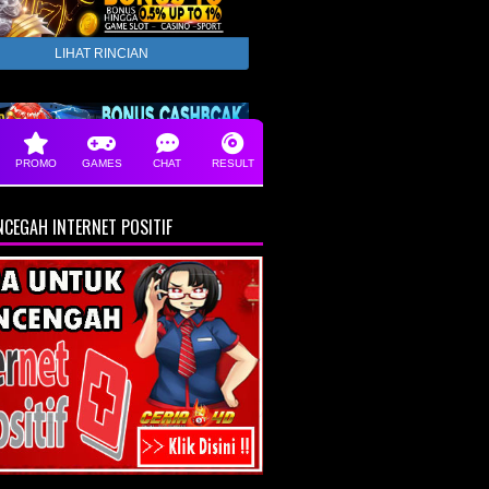
CEGAH INTERNET POSITIF