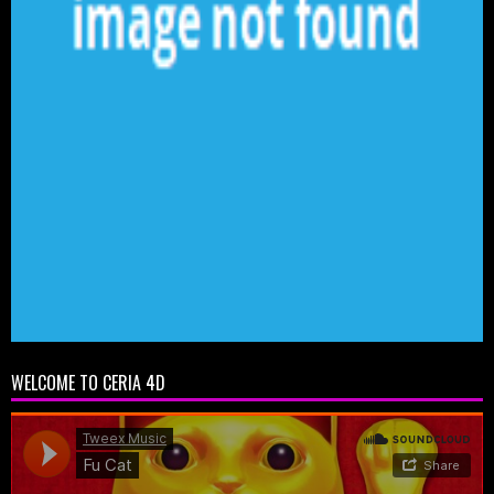
WELCOME TO CERIA 4D