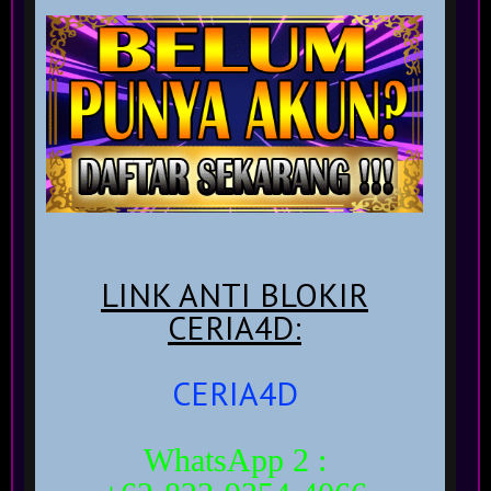
LINK ANTI BLOKIR
CERIA4D:
CERIA4D
WhatsApp 2 :