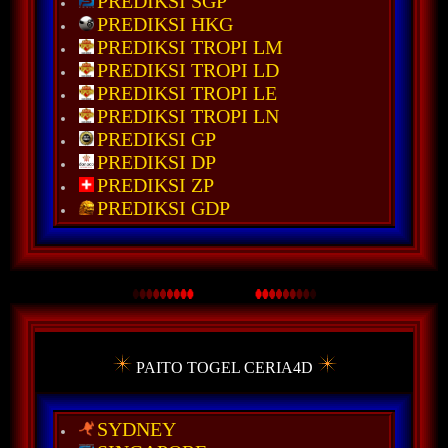
PREDIKSI SGP
PREDIKSI HKG
PREDIKSI TROPI LM
PREDIKSI TROPI LD
PREDIKSI TROPI LE
PREDIKSI TROPI LN
PREDIKSI GP
PREDIKSI DP
PREDIKSI ZP
PREDIKSI GDP
PAITO TOGEL CERIA4D
SYDNEY