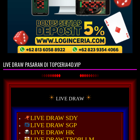
LIVE DRAW PASARAN DI TOPCERIA4D.VIP
LIVE DRAW
LIVE DRAW SDY
LIVE DRAW SGP
LIVE DRAW HK
LIVE DRAW TROPI LM