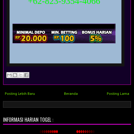
+62-823-9354-4066
Posting Lebih Baru
Beranda
Posting Lama
INFORMASI HARIAN TOGEL :