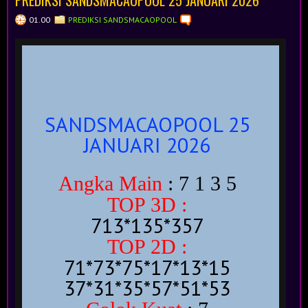
01.00
PREDIKSI SANDSMACAOPOOL
SANDSMACAOPOOL 25
JANUARI 2026
Angka Main
: 7 1 3 5
TOP 3D :
713*135*357
TOP 2D :
71*73*75*17*13*15
37*31*35*57*51*53