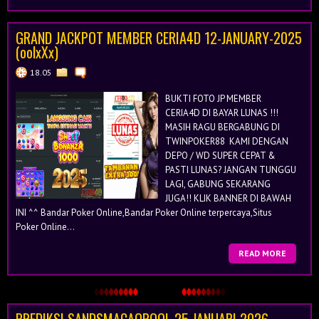
GRAND JACKPOT MEMBER CERIA4D 12-JANUARY-2025
(oolxXx)
18.05
BUKTI FOTO JP MEMBER
CERIA4D DI BAYAR LUNAS !!!
MASIH RAGU BERGABUNG DI
TWINPOKER88 KAMI DENGAN
DEPO / WD SUPER CEPAT &
PASTI LUNAS? JANGAN TUNGGU
LAGI, GABUNG SEKARANG
JUGA!! KLIK BANNER DI BAWAH
INI ^^ Bandar Poker Online,Bandar Poker Online terpercaya,Situs
Poker Online...
READ MORE
PREDIKSI SANDSMACAOPOOL 25 JANUARI 2026