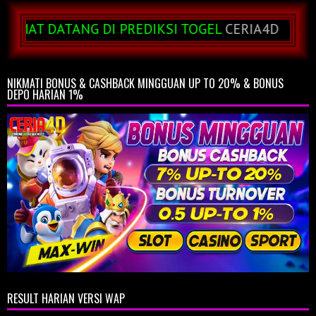
TANG DI PREDIKSI TOGEL
CERIA4D
NIKMATI BONUS & CASHBACK MINGGUAN UP TO 20% & BONUS
DEPO HARIAN 1%
RESULT HARIAN VERSI WAP