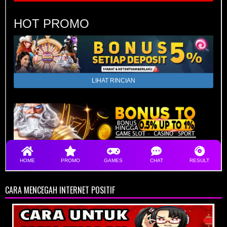
CARA MENCEGAH INTERNET POSITIF