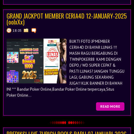
GRAND JACKPOT MEMBER CERIA4D 12-JANUARY-2025
(oolxXx)
18.05
BUKTI FOTO JP MEMBER
CERIA4D DI BAYAR LUNAS !!!
MASIH RAGU BERGABUNG DI
TWINPOKER88 KAMI DENGAN
DEPO / WD SUPER CEPAT &
PASTI LUNAS? JANGAN TUNGGU
LAGI, GABUNG SEKARANG
JUGA!! KLIK BANNER DI BAWAH
INI ^^ Bandar Poker Online,Bandar Poker Online terpercaya,Situs
Poker Online...
READ MORE
PREDIKSI LIVE ZURICH POOLS RABU 07 JANUARI 2026