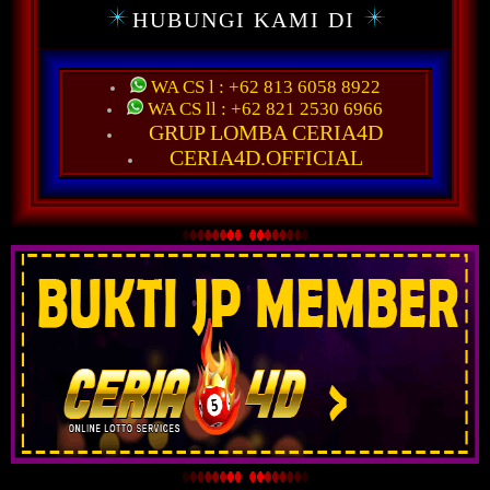
HUBUNGI KAMI DI
WA CS l : +62 813 6058 8922
WA CS ll : +62 821 2530 6966
GRUP LOMBA CERIA4D
CERIA4D.OFFICIAL