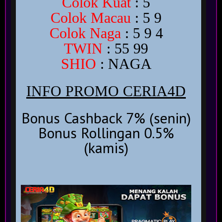
Colok Kuat
: 5
Colok Macau
: 5 9
Colok Naga
: 5 9 4
TWIN
: 55 99
SHIO
: NAGA
INFO PROMO CERIA4D
Bonus Cashback 7% (senin)
Bonus Rollingan 0.5%
(kamis)