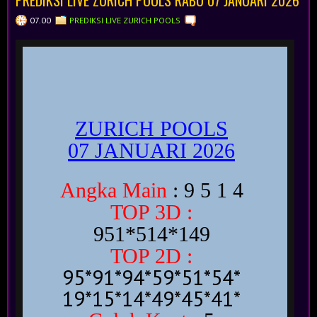
07.00
PREDIKSI LIVE ZURICH POOLS
ZURICH POOLS
07
JANUARI
2026
Angka Main
: 9 5 1 4
TOP 3D :
951*514*149
TOP 2D :
95*91*94*59*51*54*
19*15*14*49*45*41*