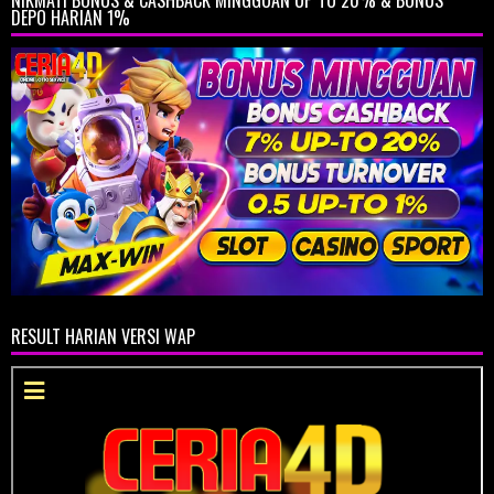
NIKMATI BONUS & CASHBACK MINGGUAN UP TO 20% & BONUS
DEPO HARIAN 1%
RESULT HARIAN VERSI WAP