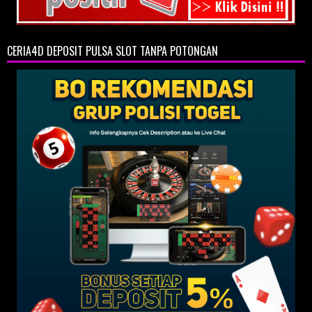
CERIA4D DEPOSIT PULSA SLOT TANPA POTONGAN