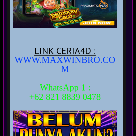
LINK CERIA4D :
WWW.MAXWINBRO.CO
M
WhatsApp 1 :
+62 821 8839 0478