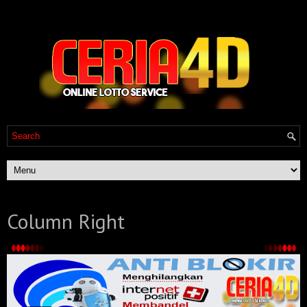
Column Right