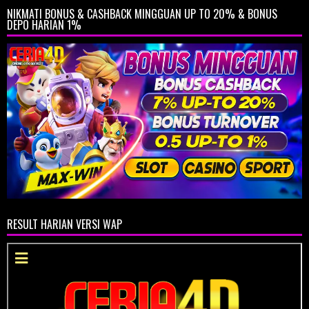
NIKMATI BONUS & CASHBACK MINGGUAN UP TO 20% & BONUS
DEPO HARIAN 1%
RESULT HARIAN VERSI WAP