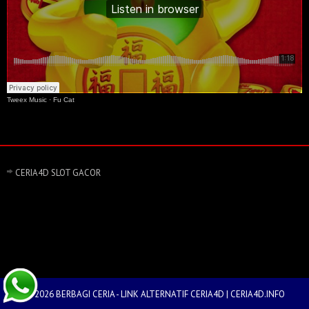
Tweex Music
·
Fu Cat
CERIA4D SLOT GACOR
©
2026
BERBAGI CERIA - LINK ALTERNATIF CERIA4D
|
CERIA4D.INFO