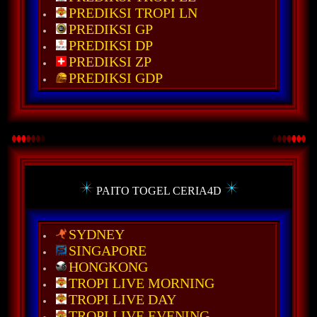
PREDIKSI TROPI LN
PREDIKSI GP
PREDIKSI DP
PREDIKSI ZP
PREDIKSI GDP
PAITO TOGEL CERIA4D
SYDNEY
SINGAPORE
HONGKONG
TROPI LIVE MORNING
TROPI LIVE DAY
TROPI LIVE EVENING