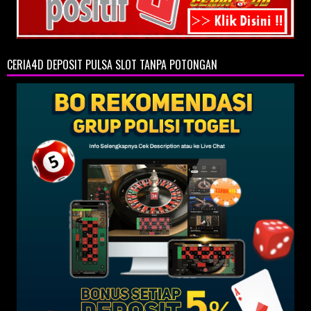
CERIA4D DEPOSIT PULSA SLOT TANPA POTONGAN