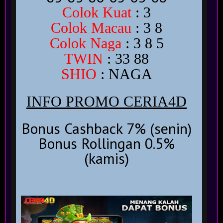
Colok Kuat
: 3
Colok Macau
: 3 8
Colok Naga
: 3 8 5
TWIN
: 33 88
SHIO
: NAGA
INFO PROMO CERIA4D
Bonus Cashback 7% (senin)
Bonus Rollingan 0.5%
(kamis)