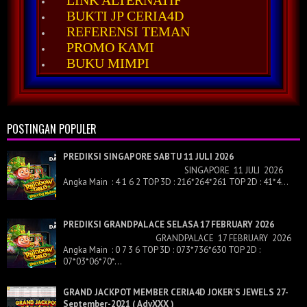
LINK ALTERNATIF
BUKTI JP CERIA4D
REFERENSI TEMAN
PROMO KAMI
BUKU MIMPI
POSTINGAN POPULER
PREDIKSI SINGAPORE SABTU 11 JULI 2026
SINGAPORE 11 JULI 2026
Angka Main : 4 1 6 2 TOP 3D : 216*264*261 TOP 2D : 41*4...
PREDIKSI GRANDPALACE SELASA 17 FEBRUARY 2026
GRANDPALACE 17 FEBRUARY 2026
Angka Main : 0 7 3 6 TOP 3D : 073*736*630 TOP 2D :
07*03*06*70*...
GRAND JACKPOT MEMBER CERIA4D JOKER'S JEWELS 27-
September-2021 ( AdvXXX )