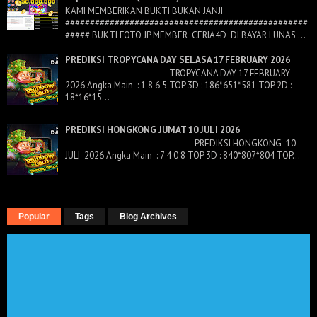
KAMI MEMBERIKAN BUKTI BUKAN JANJI
#################################################
##### BUKTI FOTO JP MEMBER CERIA4D DI BAYAR LUNAS ...
PREDIKSI TROPYCANA DAY SELASA 17 FEBRUARY 2026
TROPYCANA DAY 17 FEBRUARY
2026 Angka Main : 1 8 6 5 TOP 3D : 186*651*581 TOP 2D :
18*16*15...
PREDIKSI HONGKONG JUMAT 10 JULI 2026
PREDIKSI HONGKONG 10
JULI 2026 Angka Main : 7 4 0 8 TOP 3D : 840*807*804 TOP...
Popular
Tags
Blog Archives