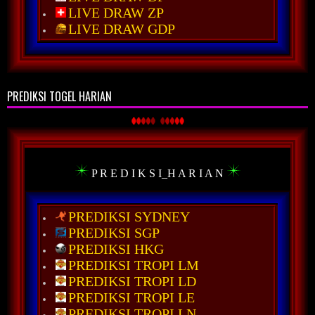
LIVE DRAW ZP
LIVE DRAW GDP
PREDIKSI TOGEL HARIAN
P R E D I K S I_H A R I A N
PREDIKSI SYDNEY
PREDIKSI SGP
PREDIKSI HKG
PREDIKSI TROPI LM
PREDIKSI TROPI LD
PREDIKSI TROPI LE
PREDIKSI TROPI LN