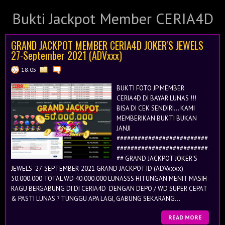
Bukti Jackpot Member CERIA4D
GRAND JACKPOT MEMBER CERIA4D JOKER'S JEWELS
27-September 2021 (ADVxxx)
18.05
BUKTI FOTO JP MEMBER
CERIA4D DI BAYAR LUNAS !!!
BISA DI CEK SENDIRI... KAMI
MEMBERIKAN BUKTI BUKAN
JANJI
##########################
##########################
## GRAND JACKPOT JOKER'S
JEWELS 27-SEPTEMBER-2021 GRAND JACKPOT ID (ADVxxxx)
50.000.000 TOTAL WD 40.000.000 LUNASSS HITUNGAN MENIT MASIH
RAGU BERGABUNG DI DI CERIA4D DENGAN DEPO / WD SUPER CEPAT
& PASTI LUNAS ? TUNGGU APA LAGI, GABUNG SEKARANG...
READ MORE