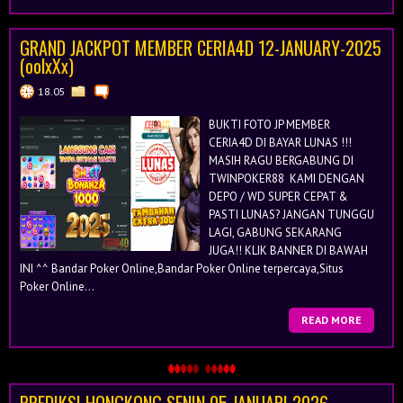
GRAND JACKPOT MEMBER CERIA4D 12-JANUARY-2025
(oolxXx)
18.05
BUKTI FOTO JP MEMBER
CERIA4D DI BAYAR LUNAS !!!
MASIH RAGU BERGABUNG DI
TWINPOKER88 KAMI DENGAN
DEPO / WD SUPER CEPAT &
PASTI LUNAS? JANGAN TUNGGU
LAGI, GABUNG SEKARANG
JUGA!! KLIK BANNER DI BAWAH
INI ^^ Bandar Poker Online,Bandar Poker Online terpercaya,Situs
Poker Online...
READ MORE
PREDIKSI HONGKONG SENIN 05 JANUARI 2026