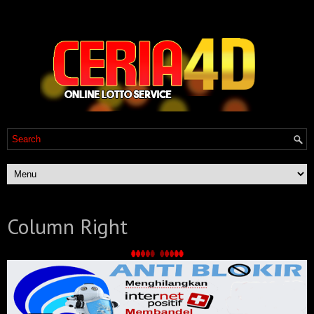
Column Right