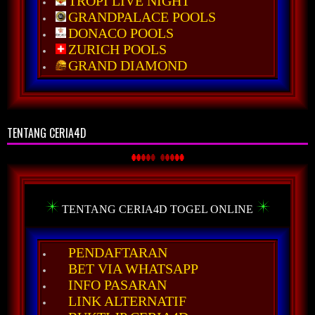
TROPI LIVE NIGHT
GRANDPALACE POOLS
DONACO POOLS
ZURICH POOLS
GRAND DIAMOND
TENTANG CERIA4D
TENTANG CERIA4D TOGEL ONLINE
PENDAFTARAN
BET VIA WHATSAPP
INFO PASARAN
LINK ALTERNATIF