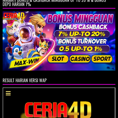
NIKMATI BONUS & CASHBACK MINGGUAN UP TO 20% & BONUS
DEPO HARIAN 1%
RESULT HARIAN VERSI WAP