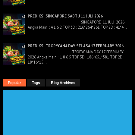
PREDIKSI SINGAPORE SABTU 11 JULI 2026
SINGAPORE 11 JULI 2026
Angka Main : 4 1 6 2 TOP 3D : 216*264*261 TOP 2D : 41*4...
PREDIKSI TROPYCANA DAY SELASA 17 FEBRUARY 2026
TROPYCANA DAY 17 FEBRUARY
2026 Angka Main : 1 8 6 5 TOP 3D : 186*651*581 TOP 2D :
18*16*15...
Popular
Tags
Blog Archives