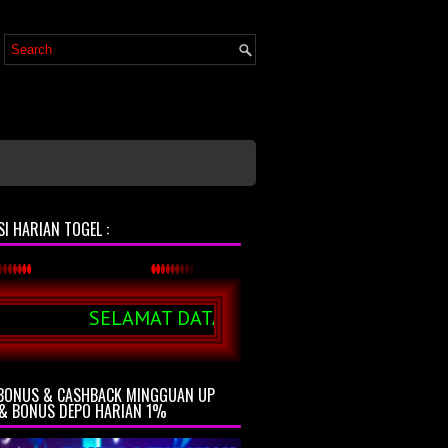
I HARIAN TOGEL :
SELAMAT DATANG DI PREDIKSI TOGEL
CERIA4D
 BONUS & CASHBACK MINGGUAN UP
& BONUS DEPO HARIAN 1%