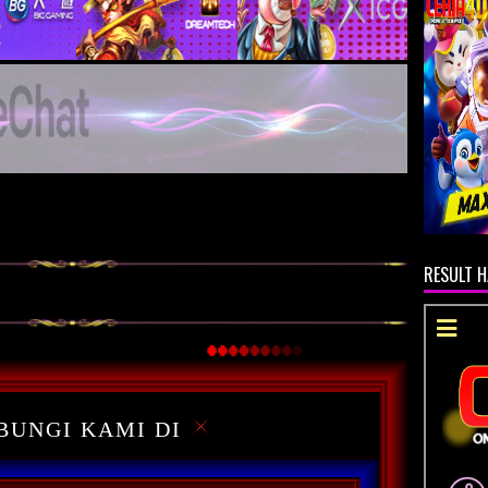
RESULT H
BUNGI KAMI DI