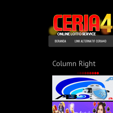
BERANDA
LINK ALTERNATIF CERIA4D
Column Right