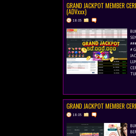
GRAND JACKPOT MEMBER CERI
(ADVxxx)
18.05
BUK
SE
##
# 
JA
LU
CE
TU
GRAND JACKPOT MEMBER CERI
18.05
BU
BE