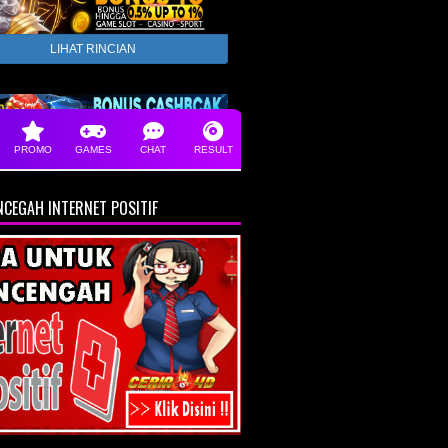
CEGAH INTERNET POSITIF