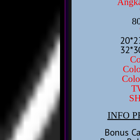
Angk
8
20*2
32*3
Co
Col
Colo
T
S
INFO 
Bonus Ca