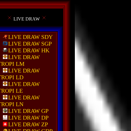
LIVE DRAW
LIVE DRAW SDY
LIVE DRAW SGP
LIVE DRAW HK
LIVE DRAW
TROPI LM
LIVE DRAW
TROPI LD
LIVE DRAW
TROPI LE
LIVE DRAW
TROPI LN
LIVE DRAW GP
LIVE DRAW DP
LIVE DRAW ZP