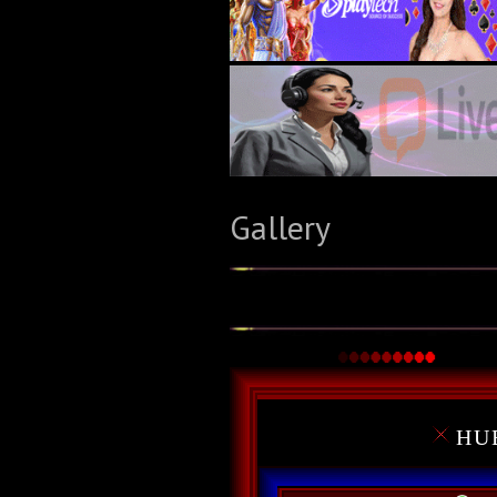
Gallery
966 <
HU