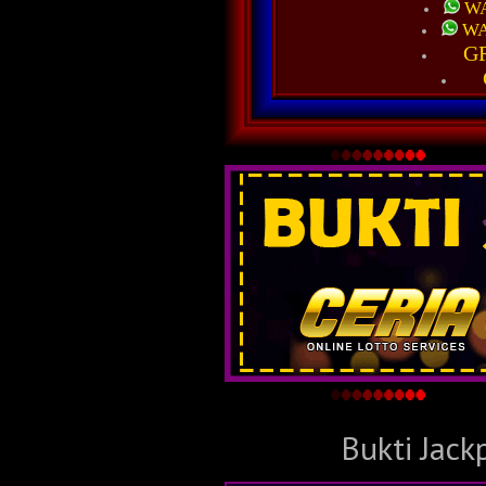
WA 
WA 
GR
Bukti Jac