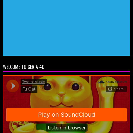
WELCOME TO CERIA 4D