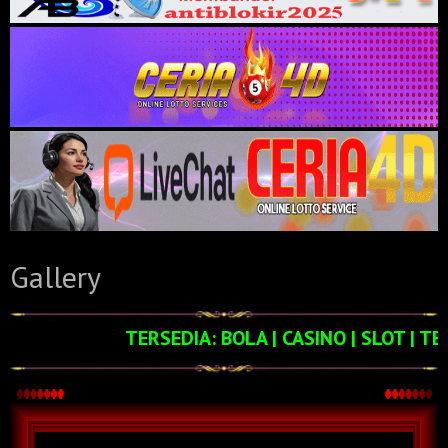
Gallery
TERSEDIA: BOLA | CASINO | SLOT | TEMBAK