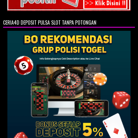
CERIA4D DEPOSIT PULSA SLOT TANPA POTONGAN