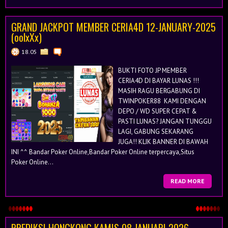
GRAND JACKPOT MEMBER CERIA4D 12-JANUARY-2025
(oolxXx)
18.05
BUKTI FOTO JP MEMBER
CERIA4D DI BAYAR LUNAS !!!
MASIH RAGU BERGABUNG DI
TWINPOKER88 KAMI DENGAN
DEPO / WD SUPER CEPAT &
PASTI LUNAS? JANGAN TUNGGU
LAGI, GABUNG SEKARANG
JUGA!! KLIK BANNER DI BAWAH
INI ^^ Bandar Poker Online,Bandar Poker Online terpercaya,Situs
Poker Online...
READ MORE
PREDIKSI HONGKONG KAMIS 08 JANUARI 2026