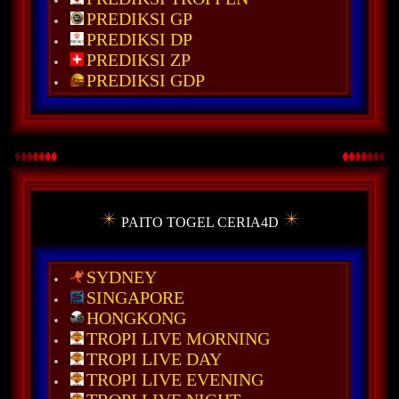
PREDIKSI GP
PREDIKSI DP
PREDIKSI ZP
PREDIKSI GDP
PAITO TOGEL CERIA4D
SYDNEY
SINGAPORE
HONGKONG
TROPI LIVE MORNING
TROPI LIVE DAY
TROPI LIVE EVENING