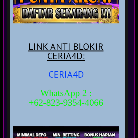
LINK ANTI BLOKIR
CERIA4D:
CERIA4D
WhatsApp 2 :
+62-823-9354-4066