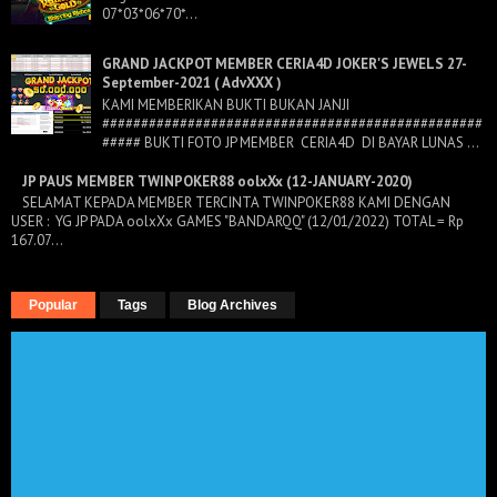
07*03*06*70*...
GRAND JACKPOT MEMBER CERIA4D JOKER'S JEWELS 27-
September-2021 ( AdvXXX )
KAMI MEMBERIKAN BUKTI BUKAN JANJI
#################################################
##### BUKTI FOTO JP MEMBER CERIA4D DI BAYAR LUNAS ...
JP PAUS MEMBER TWINPOKER88 oolxXx (12-JANUARY-2020)
SELAMAT KEPADA MEMBER TERCINTA TWINPOKER88 KAMI DENGAN
USER : YG JP PADA oolxXx GAMES "BANDARQQ" (12/01/2022) TOTAL = Rp
167.07...
Popular
Tags
Blog Archives