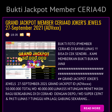
Bukti Jackpot Member CERIA4D
GRAND JACKPOT MEMBER CERIA4D JOKER'S JEWELS
27-September 2021 (ADVxxx)
18.05
BUKTI FOTO JP MEMBER
CERIA4D DI BAYAR LUNAS !!!
BISA DI CEK SENDIRI... KAMI
MEMBERIKAN BUKTI BUKAN
JANJI
##########################
##########################
## GRAND JACKPOT JOKER'S
JEWELS 27-SEPTEMBER-2021 GRAND JACKPOT ID (ADVxxxx)
50.000.000 TOTAL WD 40.000.000 LUNASSS HITUNGAN MENIT MASIH
RAGU BERGABUNG DI DI CERIA4D DENGAN DEPO / WD SUPER CEPAT
& PASTI LUNAS ? TUNGGU APA LAGI, GABUNG SEKARANG...
READ MORE